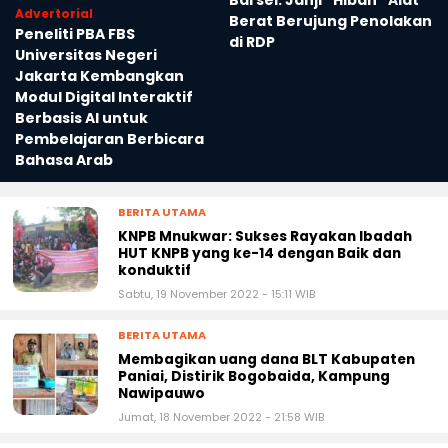
‹
›
Sengketa Tambang
Barsel: Janji “Hibah” Alat
Advertorial
Berat Berujung Penolakan
Peneliti PBA FBS
di RDP
Universitas Negeri
Jakarta Kembangkan
Modul Digital Interaktif
Berbasis AI untuk
Pembelajaran Berbicara
Bahasa Arab
BERITA UTAMA
KNPB Mnukwar: Sukses Rayakan Ibadah
HUT KNPB yang ke-14 dengan Baik dan
konduktif
Sabtu, 19 November 2022 - 15:11 WIB
BERITA UTAMA
Membagikan uang dana BLT Kabupaten
Paniai, Distirik Bogobaida, Kampung
Nawipauwo
Jumat, 18 November 2022 - 21:58 WIB