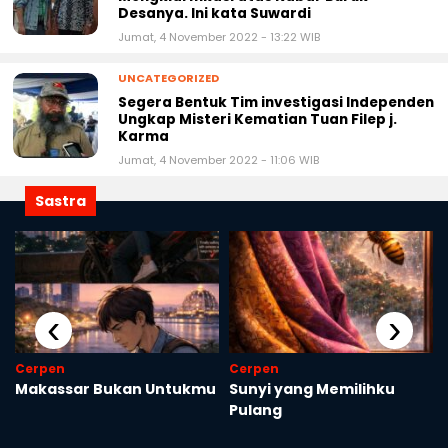
Kades Ngenep Malang Angkat Bicara dan
Mengklarifikasi atas Kabar Buruk
Desanya. Ini kata Suwardi
Jumat, 4 November 2022 - 13:22 WIB
UNCATEGORIZED
Segera Bentuk Tim investigasi Independen
Ungkap Misteri Kematian Tuan Filep j.
Karma
Jumat, 4 November 2022 - 11:06 WIB
Sastra
‹
›
Cerpen
Cerpen
Makassar Bukan Untukmu
Sunyi yang Memilihku
Pulang