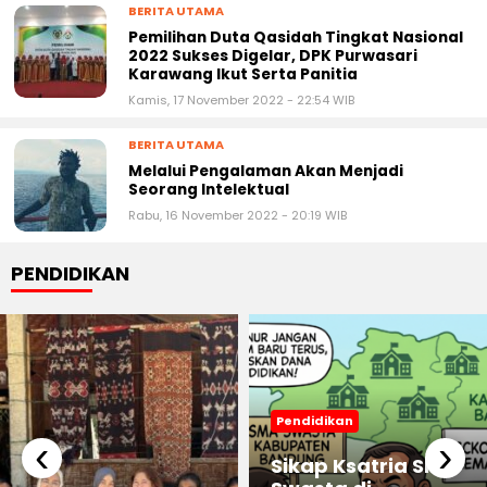
BERITA UTAMA
Pemilihan Duta Qasidah Tingkat Nasional
2022 Sukses Digelar, DPK Purwasari
Karawang Ikut Serta Panitia
Kamis, 17 November 2022 - 22:54 WIB
BERITA UTAMA
Melalui Pengalaman Akan Menjadi
Seorang Intelektual
Rabu, 16 November 2022 - 20:19 WIB
PENDIDIKAN
Pendidikan
‹
›