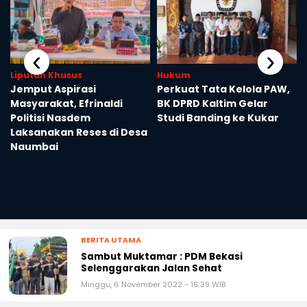
‹
›
Liputan Khusus
Hukum
Jemput Aspirasi
Perkuat Tata Kelola PAW,
Masyarakat, Efrinaldi
BK DPRD Kaltim Gelar
Politisi Nasdem
Studi Banding ke Kukar
Laksanakan Reses di Desa
Naumbai
BERITA UTAMA
Sambut Muktamar : PDM Bekasi
Selenggarakan Jalan Sehat
Minggu, 6 November 2022 - 16:39 WIB