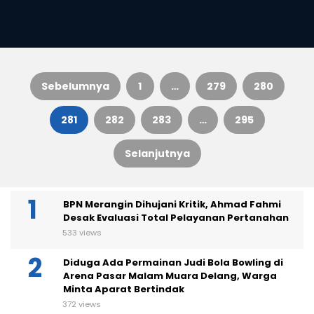
Sebelumnya
1
…
279
280
Paginasi
281
282
283
…
295
pos
Selanjutnya
BPN Merangin Dihujani Kritik, Ahmad Fahmi
Desak Evaluasi Total Pelayanan Pertanahan
533 views
Diduga Ada Permainan Judi Bola Bowling di
Arena Pasar Malam Muara Delang, Warga
Minta Aparat Bertindak