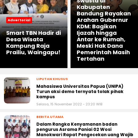
Sikap Ksatria SMK
Swasta di
Kabupaten
Bandung Rayakan
Arahan Gubernur
Advertorial
KDM: Bagikan
Smart TBN Hadir di
Ijazah hingga
Desa Wisata
Antar ke Rumah,
Kampung Raja
Meski Hak Dana
Prailiu, Waingapu!
Pemerintah Masih
Tertahan
LIPUTAN KHUSUS
Mahasiswa Universitas Papua (UNIPA)
Turun aksi demo ternyata tolak pihak
kampus
Selasa, 15 November 2022 - 23:20 WIB
BERITA UTAMA
Dalam Rangka Kenyamanan badan
pengurus Asrama Paniai 02 Wosi