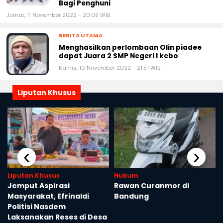
Manokwari Rapat Pengecekan uang Wajib
Bagi Penghuni
Jumat, 11 November 2022 - 20:09 WIB
BERITA UTAMA
Menghasilkan perlombaan Olin piadee
dapat Juara 2 SMP Negeri I kebo
Kamis, 10 November 2022 - 21:51 WIB
Liputan Khusus
‹
›
Liputan Khusus
Hukum
Jemput Aspirasi
Rawan Curanmor di
n
Masyarakat, Efrinaldi
Bandung
Politisi Nasdem