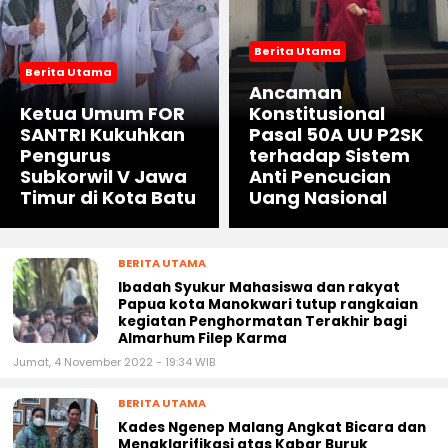
‹
›
Berita Utama
Berita Utama
Ancaman
Ketua Umum FOR
Konstitusional
SANTRI Kukuhkan
Pasal 50A UU P2SK
Pengurus
terhadap Sistem
Subkorwil V Jawa
Anti Pencucian
Timur di Kota Batu
Uang Nasional
BERITA UTAMA
Ibadah Syukur Mahasiswa dan rakyat
Papua kota Manokwari tutup rangkaian
kegiatan Penghormatan Terakhir bagi
Almarhum Filep Karma
Jumat, 4 November 2022 - 19:34 WIB
BERITA UTAMA