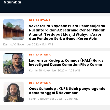
Laksanakan Reses di Desa
Naumbai
BERITA UTAMA
Sekretariat Yayasan Pusat Pembelajaran
Nusantara dan AR Learning Center Pindah
Alamat. Terdapat Masjid Wahyun Asror
dan Pendopo Serba Guna, Keren Abis
Kamis, 10 November 2022 - 17:14 WIB
BERITA UTAMA
Laurenzus Kadepa: Komnas (HAM) Harus
Investigasi Kasus Kematian Filep Karma
Kamis, 10 November 2022 - 14:23 WIB
BERITA UTAMA
Ones Suhuniap : KNPB tidak punya agenda
demo tanggal 8 November
Senin, 7 November 2022 - 20:09 WIB