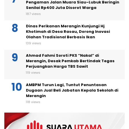
Diduga Tak Sesuai RAB, Proyek Bronjong
Pengaman Jalan Muara Siau–Lubuk Beringin
Senilai Rp400 Juta Disorot Warga
187 views
Dinas Perikanan Merangin Kunjungi Hj
Khotimah di Desa Rasau, Dorong Inovasi
Olahan Tradisional Berbasis Ikan
139 views
Ahmad Fahmi Soroti PKS “Nakal” di
Merangin, Desak Pemkab Bertindak Tegas
Perjuangkan Harga TBS Sawit
119 views
AMBPM Turun Lagi, Tuntut Penuntasan
Dugaan Jual Beli Jabatan Kepala Sekolah di
Merangin
118 views