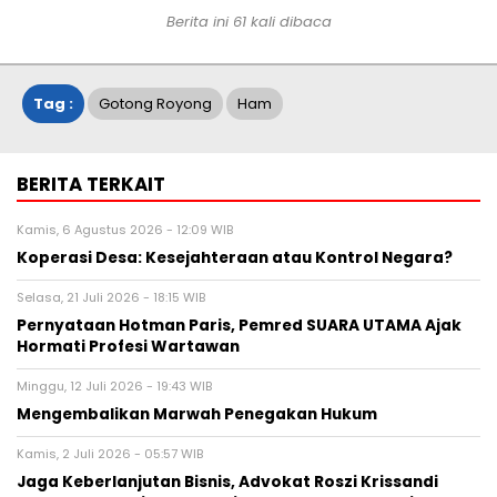
Berita ini
61
kali dibaca
Tag :
Gotong Royong
Ham
BERITA TERKAIT
Kamis, 6 Agustus 2026 - 12:09 WIB
Koperasi Desa: Kesejahteraan atau Kontrol Negara?
Selasa, 21 Juli 2026 - 18:15 WIB
Pernyataan Hotman Paris, Pemred SUARA UTAMA Ajak
Hormati Profesi Wartawan
Minggu, 12 Juli 2026 - 19:43 WIB
Mengembalikan Marwah Penegakan Hukum
Kamis, 2 Juli 2026 - 05:57 WIB
Jaga Keberlanjutan Bisnis, Advokat Roszi Krissandi