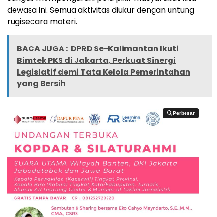
dewasa ini. Semua aktivitas diukur dengan untung
rugisecara materi.
BACA JUGA :
DPRD Se-Kalimantan Ikuti
Bimtek PKS di Jakarta, Perkuat Sinergi
Legislatif demi Tata Kelola Pemerintahan
yang Bersih
Perbesar
Perbesar