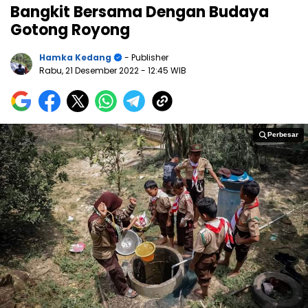
Bangkit Bersama Dengan Budaya
Gotong Royong
Hamka Kedang
- Publisher
Rabu, 21 Desember 2022
- 12:45 WIB
Perbesar
Perbesar