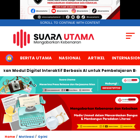
SCROLL TO CONTINUE WITH CONTENT
HOME
BERITA UTAMA
NASIONAL
ARTIKEL
INTERNASIO
odul Digital Interaktif Berbasis AI untuk Pembelajaran Berbicar
/
/
Home
Motivasi
Opini