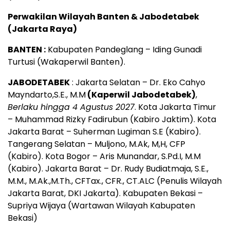
Perwakilan Wilayah Banten & Jabodetabek
(Jakarta Raya)
BANTEN :
Kabupaten Pandeglang – Iding Gunadi
Turtusi (Wakaperwil Banten).
JABODETABEK
: Jakarta Selatan – Dr. Eko Cahyo
Mayndarto,S.E., M.M
(Kaperwil Jabodetabek)
,
Berlaku hingga 4 Agustus 2027
. Kota Jakarta Timur
– Muhammad Rizky Fadirubun (Kabiro Jaktim). Kota
Jakarta Barat – Suherman Lugiman S.E (Kabiro).
Tangerang Selatan – Muljono, M.Ak, M,H, CFP
(Kabiro). Kota Bogor – Aris Munandar, S.Pd.I, M.M
(Kabiro). Jakarta Barat – Dr. Rudy Budiatmaja, S.E.,
M.M., M.Ak.,M.Th., CFTax., CFR., CT.ALC (Penulis Wilayah
Jakarta Barat, DKI Jakarta). Kabupaten Bekasi –
Supriya Wijaya (Wartawan Wilayah Kabupaten
Bekasi)