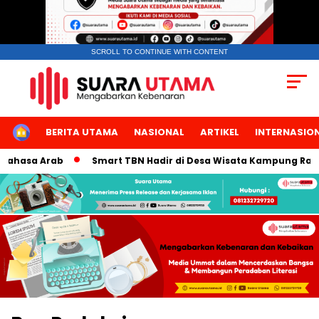
SCROLL TO CONTINUE WITH CONTENT
HOME
BERITA UTAMA
NASIONAL
ARTIKEL
INTERNASIO
asa Arab
Smart TBN Hadir di Desa Wisata Kampung Raja Prai