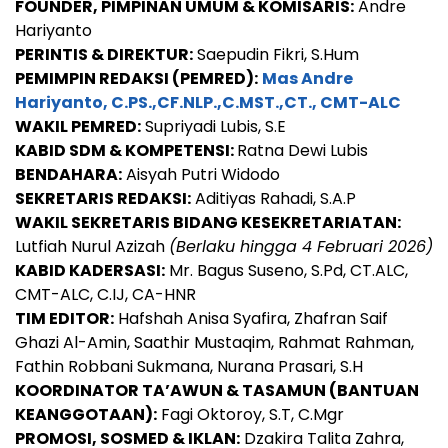
FOUNDER, PIMPINAN UMUM & KOMISARIS:
Andre
Hariyanto
PERINTIS & DIREKTUR:
Saepudin Fikri, S.Hum
PEMIMPIN REDAKSI (PEMRED):
Mas Andre
Hariyanto, C.PS.,CF.NLP.,C.MST.,CT., CMT-ALC
WAKIL PEMRED:
Supriyadi Lubis, S.E
KABID SDM & KOMPETENSI:
Ratna Dewi Lubis
BENDAHARA:
Aisyah Putri Widodo
SEKRETARIS REDAKSI:
Aditiyas Rahadi, S.A.P
WAKIL SEKRETARIS BIDANG KESEKRETARIATAN:
Lutfiah Nurul Azizah
(Berlaku hingga 4 Februari 2026)
KABID KADERSASI:
Mr. Bagus Suseno, S.Pd, CT.ALC,
CMT-ALC, C.IJ, CA-HNR
TIM EDITOR:
Hafshah Anisa Syafira, Zhafran Saif
Ghazi Al-Amin, Saathir Mustaqim, Rahmat Rahman,
Fathin Robbani Sukmana, Nurana Prasari, S.H
KOORDINATOR TA’AWUN & TASAMUN (BANTUAN
KEANGGOTAAN):
Fagi Oktoroy, S.T, C.Mgr
PROMOSI, SOSMED & IKLAN:
Dzakira Talita Zahra,