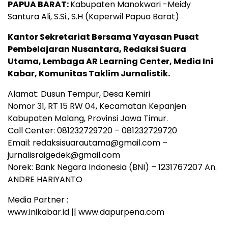
PAPUA BARAT:
Kabupaten Manokwari -Meidy
Santura Ali, S.Si., S.H (Kaperwil Papua Barat)
Kantor Sekretariat Bersama Yayasan Pusat
Pembelajaran Nusantara, Redaksi Suara
Utama, Lembaga AR Learning Center, Media Ini
Kabar, Komunitas Taklim Jurnalistik.
Alamat: Dusun Tempur, Desa Kemiri
Nomor 31, RT 15 RW 04, Kecamatan Kepanjen
Kabupaten Malang, Provinsi Jawa Timur.
Call Center: 081232729720 – 081232729720
Email: redaksisuarautama@gmail.com –
jurnalisraigedek@gmail.com
Norek: Bank Negara Indonesia (BNI) – 1231767207 An.
ANDRE HARIYANTO
Media Partner :
www.inikabar.id || www.dapurpena.com