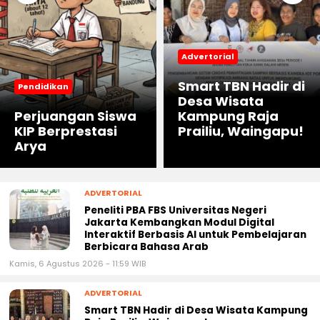
Advertorial
Smart TBN Hadir di
Pendidikan
Desa Wisata
Perjuangan Siswa
Kampung Raja
KIP Berprestasi
Prailiu, Waingapu!
Arya
ADVERTORIAL
Peneliti PBA FBS Universitas Negeri
Jakarta Kembangkan Modul Digital
Interaktif Berbasis AI untuk Pembelajaran
Berbicara Bahasa Arab
Kamis, 6 Agustus 2026 - 11:59 WIB
ADVERTORIAL
Smart TBN Hadir di Desa Wisata Kampung