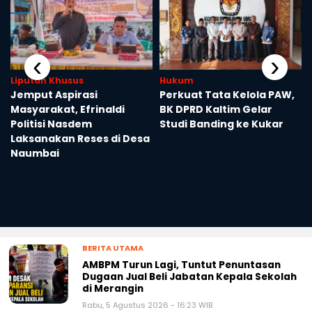
‹
›
Liputan Khusus
Hukum
Jemput Aspirasi
Perkuat Tata Kelola PAW,
Masyarakat, Efrinaldi
BK DPRD Kaltim Gelar
Politisi Nasdem
Studi Banding ke Kukar
Laksanakan Reses di Desa
Naumbai
BERITA UTAMA
AMBPM Turun Lagi, Tuntut Penuntasan
Dugaan Jual Beli Jabatan Kepala Sekolah
di Merangin
Rabu, 5 Agustus 2026 - 16:23 WIB