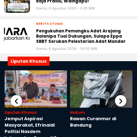
Raja Prailiu, Waingapu!
Kamis, 6 Agustus 2026 - 11:28 WIB
BERITA UTAMA
Pengukuhan Pemangku Adat Arajang
Balanipa Tuai Dukungan, Sulapa Eppa
SBBT Serukan Pelestarian Adat Mandar
Kamis, 6 Agustus 2026 - 06:33 WIB
Liputan Khusus
‹
›
Liputan Khusus
Hukum
Jemput Aspirasi
Rawan Curanmor di
n
Masyarakat, Efrinaldi
Bandung
Politisi Nasdem