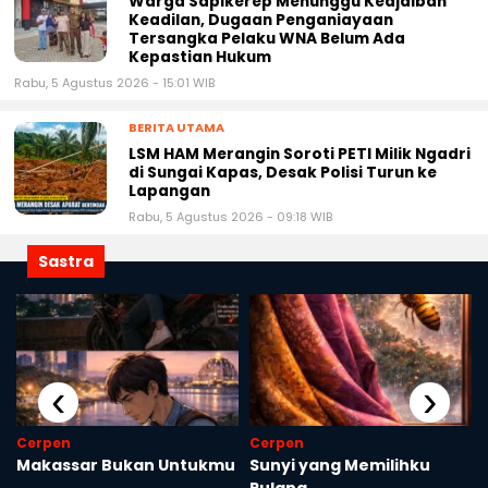
Warga Sapikerep Menunggu Keajaiban
Keadilan, Dugaan Penganiayaan
Tersangka Pelaku WNA Belum Ada
Kepastian Hukum
Rabu, 5 Agustus 2026 - 15:01 WIB
BERITA UTAMA
LSM HAM Merangin Soroti PETI Milik Ngadri
di Sungai Kapas, Desak Polisi Turun ke
Lapangan
Rabu, 5 Agustus 2026 - 09:18 WIB
Sastra
‹
›
Cerpen
Cerpen
Makassar Bukan Untukmu
Sunyi yang Memilihku