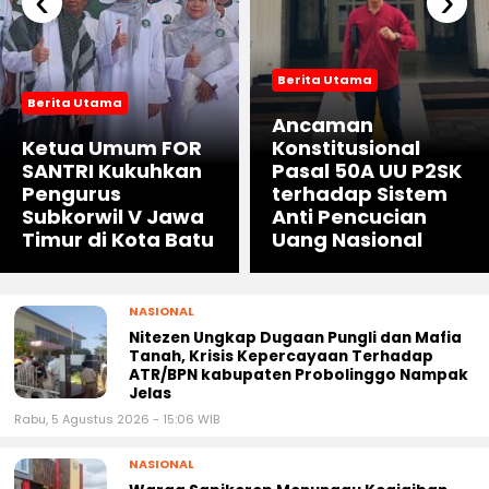
Berita Utama
Berita Utama
Ancaman
Ketua Umum FOR
Konstitusional
SANTRI Kukuhkan
Pasal 50A UU P2SK
Pengurus
terhadap Sistem
Subkorwil V Jawa
Anti Pencucian
Timur di Kota Batu
Uang Nasional
NASIONAL
Nitezen Ungkap Dugaan Pungli dan Mafia
Tanah, Krisis Kepercayaan Terhadap
ATR/BPN kabupaten Probolinggo Nampak
Jelas
Rabu, 5 Agustus 2026 - 15:06 WIB
NASIONAL