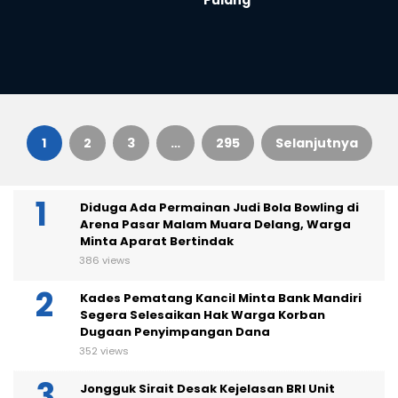
Pulang
1
2
3
…
295
Selanjutnya
Paginasi
Diduga Ada Permainan Judi Bola Bowling di
pos
Arena Pasar Malam Muara Delang, Warga
Minta Aparat Bertindak
386 views
Kades Pematang Kancil Minta Bank Mandiri
Segera Selesaikan Hak Warga Korban
Dugaan Penyimpangan Dana
352 views
Jongguk Sirait Desak Kejelasan BRI Unit