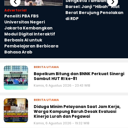
‹
›
Sengketa Tambang
Barsel: Janji “Hibah” Alat
Advertorial
Berat Berujung Penolakan
Peneliti PBA FBS
di RDP
Universitas Negeri
Jakarta Kembangkan
Modul Digital Interaktif
Berbasis AI untuk
Pembelajaran Berbicara
Bahasa Arab
BERITA UTAMA
Bapelkum Bitung dan BNNK Perkuat Sinergi
Sambut HUT RI ke-81
Kamis, 6 Agustus 2026 - 23:43 WIB
BERITA UTAMA
Diduga Minim Pelayanan Saat Jam Kerja,
Warga Kampung Baruh Desak Evaluasi
Kinerja Lurah dan Pegawai
Kamis, 6 Agustus 2026 - 19:32 WIB