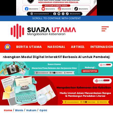
SCROLL TO CONTINUE WITH CONTENT
HOME
BERITA UTAMA
NASIONAL
ARTIKEL
INTERNASIO
angkan Modul Digital Interaktif Berbasis AI untuk Pembelajaran 
/
/
/
Home
Bisnis
Hukum
Opini