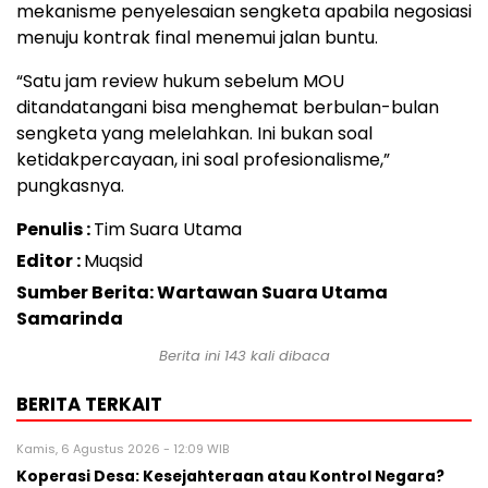
mekanisme penyelesaian sengketa apabila negosiasi
menuju kontrak final menemui jalan buntu.
“Satu jam review hukum sebelum MOU
ditandatangani bisa menghemat berbulan-bulan
sengketa yang melelahkan. Ini bukan soal
ketidakpercayaan, ini soal profesionalisme,”
pungkasnya.
Penulis :
Tim Suara Utama
Editor :
Muqsid
Sumber Berita: Wartawan Suara Utama
Samarinda
Berita ini
143
kali dibaca
BERITA TERKAIT
Kamis, 6 Agustus 2026 - 12:09 WIB
Koperasi Desa: Kesejahteraan atau Kontrol Negara?