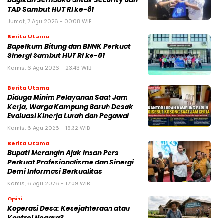
Bagikan Sembako untuk Security dan
TAD Sambut HUT RI ke-81
Jumat, 7 Agu 2026 - 00:08 WIB
Berita Utama
Bapelkum Bitung dan BNNK Perkuat
Sinergi Sambut HUT RI ke-81
Kamis, 6 Agu 2026 - 23:43 WIB
Berita Utama
Diduga Minim Pelayanan Saat Jam
Kerja, Warga Kampung Baruh Desak
Evaluasi Kinerja Lurah dan Pegawai
Kamis, 6 Agu 2026 - 19:32 WIB
Berita Utama
Bupati Merangin Ajak Insan Pers
Perkuat Profesionalisme dan Sinergi
Demi Informasi Berkualitas
Kamis, 6 Agu 2026 - 17:09 WIB
Opini
Koperasi Desa: Kesejahteraan atau
Kontrol Negara?