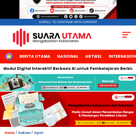
SCROLL TO CONTINUE WITH CONTENT
HOME
BERITA UTAMA
NASIONAL
ARTIKEL
INTERNASIO
l Digital Interaktif Berbasis AI untuk Pembelajaran Berbicara B
/
/
Home
Hukum
Opini