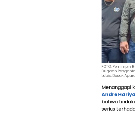
FOTO: Pemimpin R
Dugaan Pengania
Lubis, Desak Apar
Menanggapi k
Andre Hariy
bahwa tindak
serius terhad