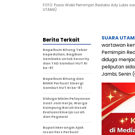
FOTO: Posisi Wakil Pemimpin Redaksi Ady Lubis s
UTAMA)
SUARA UTAM
Berita Terkait
wartawan kem
Bapelkum Bitung Tebar
Pemimpin Red
Kepedulian, Bagikan
diduga menja
Sembako untuk Security
dan TAD Sambut HUT RI
peliputan sid
ke-81
Jambi, Senin 
Bapelkum Bitung dan
BNNK Perkuat Sinergi
Sambut HUT RI ke-81
Diduga Minim Pelayanan
Saat Jam Kerja, Warga
Kampung Baruh Desak
Evaluasi Kinerja Lurah
dan Pegawai
Bupati Merangin Ajak
Insan Pers Perkuat