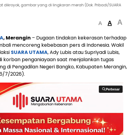
aat dikroyok, gambar yang di lingkaran merah (Dok. Pribadi/SUARA
A
A
A
A
, Merangin
– Dugaan tindakan kekerasan terhadap
bali mencoreng kebebasan pers di Indonesia. Wakil
aksi
SUARA UTAMA
, Ady Lubis atau Supriyadi Lubis,
di korban penganiayaan saat menjalankan tugas
ang di Pengadilan Negeri Bangko, Kabupaten Merangin,
(6/7/2026).
Perbesar
Perbesar