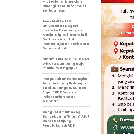
Profesionalisme dan
Sinergi Demi Informasi
Berkualitas
Peneliti PBA FBS
Universitas Negeri
Jakarta Kembangkan
Modul Digital Interaktif
Berbasis AI untuk
Pembelajaran Berbicara
Bahasa Arab
Smart TBN Hadir di Desa
Wisata Kampung Raja
Prailiu, Waingapu!
Pengukuhan Pemangku
Adat Arajang Balanipa
Tuai Dukungan, Sulapa
Eppa SBBT Serukan
Pelestarian Adat
Mandar
Sengketa Tambang
Barsel: Janji “Hibah” Alat
Berat Berujung
Penolakan di RDP