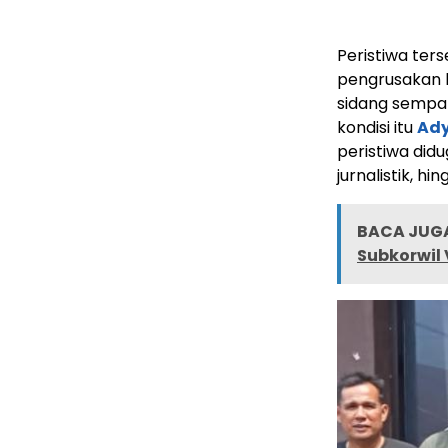
Peristiwa ter
pengrusakan la
sidang sempa
kondisi itu
Ady
peristiwa did
jurnalistik, h
BACA JUGA
Subkorwil 