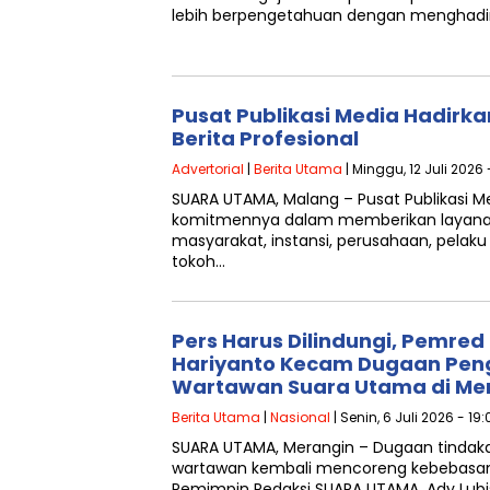
lebih berpengetahuan dengan menghadi
Pusat Publikasi Media Hadirka
Berita Profesional
Advertorial
|
Berita Utama
| Minggu, 12 Juli 2026 
SUARA UTAMA, Malang – Pusat Publikasi 
komitmennya dalam memberikan layanan p
masyarakat, instansi, perusahaan, pelaku
tokoh…
Pers Harus Dilindungi, Pemre
Hariyanto Kecam Dugaan Pen
Wartawan Suara Utama di Me
Berita Utama
|
Nasional
| Senin, 6 Juli 2026 - 19
SUARA UTAMA, Merangin – Dugaan tindak
wartawan kembali mencoreng kebebasan p
Pemimpin Redaksi SUARA UTAMA, Ady Lubis 