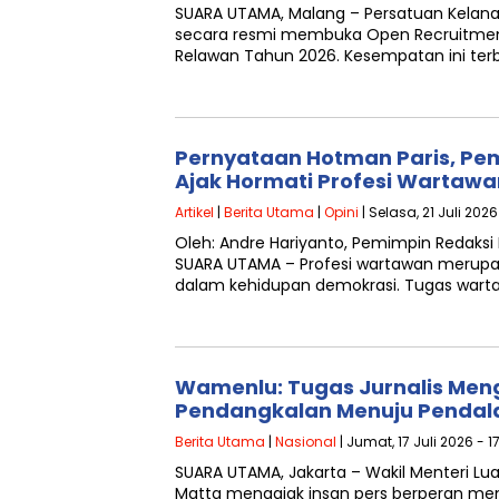
SUARA UTAMA, Malang – Persatuan Kelana
secara resmi membuka Open Recruitmen
Relawan Tahun 2026. Kesempatan ini ter
Pernyataan Hotman Paris, P
Ajak Hormati Profesi Wartawa
Artikel
|
Berita Utama
|
Opini
| Selasa, 21 Juli 2026
Oleh: Andre Hariyanto, Pemimpin Redaksi
SUARA UTAMA – Profesi wartawan merupaka
dalam kehidupan demokrasi. Tugas war
Wamenlu: Tugas Jurnalis Meng
Pendangkalan Menuju Penda
Berita Utama
|
Nasional
| Jumat, 17 Juli 2026 - 1
SUARA UTAMA, Jakarta – Wakil Menteri Lua
Matta mengajak insan pers berperan m