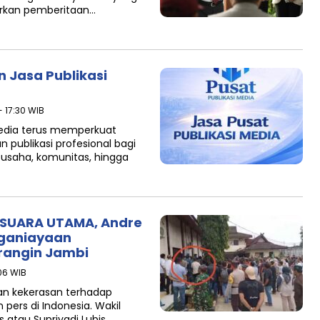
rkan pemberitaan…
n Jasa Publikasi
- 17:30 WIB
Media terus memperkuat
ublikasi profesional bagi
 usaha, komunitas, hingga
d SUARA UTAMA, Andre
ganiayaan
rangin Jambi
:06 WIB
an kekerasan terhadap
ers di Indonesia. Wakil
atau Supriyadi Lubis,…