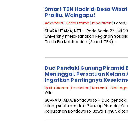
Smart TBN Hadir di Desa Wis
Prailiu, Waingapu!
Advertorial
|
Berita Utama
|
Pendidikan
| Kamis, 
SUARA UTAMA, NTT – Pada Senin 27 Juli 20
University melaksanakan kegiatan Sosial
Trash Bin Notification (Smart TBN)…
Dua Pendaki Gunung Piramid
Meninggal, Persatuan Kelana 
Ingatkan Pentingnya Keselam
Berita Utama
|
Kesehatan
|
Nasional
|
Olahraga
WIB
SUARA UTAMA, Bondowoso – Dua pendaki 
hilang saat mendaki Gunung Piramid, K
Kabupaten Bondowoso, Jawa Timur, dite