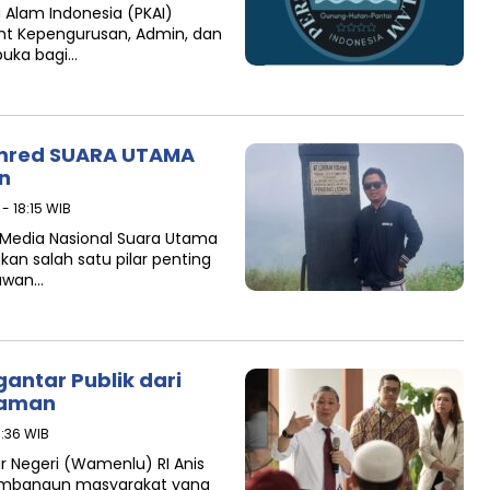
 Alam Indonesia (PKAI)
t Kepengurusan, Admin, dan
buka bagi…
emred SUARA UTAMA
n
 - 18:15 WIB
 Media Nasional Suara Utama
n salah satu pilar penting
tawan…
antar Publik dari
laman
7:36 WIB
r Negeri (Wamenlu) RI Anis
embangun masyarakat yang