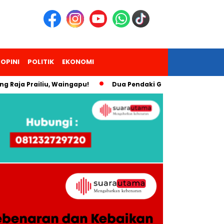
OPINI
POLITIK
EKONOMI
Prailiu, Waingapu!
Dua Pendaki Gunung Piramid Bondowoso