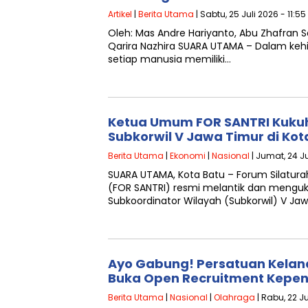
Artikel
|
Berita Utama
| Sabtu, 25 Juli 2026 - 11:5
Oleh: Mas Andre Hariyanto, Abu Zhafran S
Qarira Nazhira SUARA UTAMA – Dalam keh
setiap manusia memiliki…
Ketua Umum FOR SANTRI Kuku
Subkorwil V Jawa Timur di Kot
Berita Utama
|
Ekonomi
|
Nasional
| Jumat, 24 Ju
SUARA UTAMA, Kota Batu – Forum Silaturah
(FOR SANTRI) resmi melantik dan mengu
Subkoordinator Wilayah (Subkorwil) V Ja
Ayo Gabung! Persatuan Kelan
Buka Open Recruitment Kepe
Berita Utama
|
Nasional
|
Olahraga
| Rabu, 22 Ju