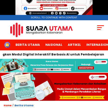
SCROLL TO CONTINUE WITH CONTENT
HOME
BERITA UTAMA
NASIONAL
ARTIKEL
INTERNASIO
n Modul Digital Interaktif Berbasis AI untuk Pembelajaran Berbi
/
Home
Berita Utama