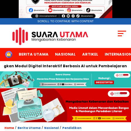
SCROLL TO CONTINUE WITH CONTENT
HOME
BERITA UTAMA
NASIONAL
ARTIKEL
INTERNASIO
an Modul Digital Interaktif Berbasis AI untuk Pembelajaran Berb
/
/
/
Home
Berita Utama
Nasional
Pendidikan