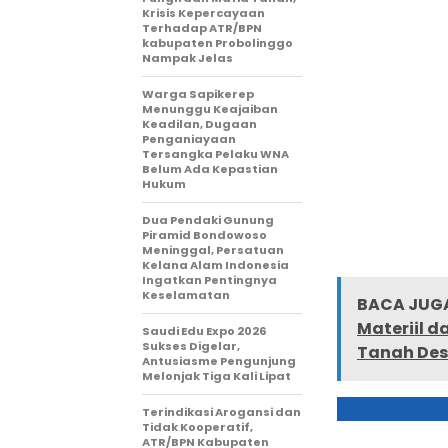
Krisis Kepercayaan
Terhadap ATR/BPN
kabupaten Probolinggo
Nampak Jelas
Warga Sapikerep
Menunggu Keajaiban
Keadilan, Dugaan
Penganiayaan
Tersangka Pelaku WNA
Belum Ada Kepastian
Hukum
Dua Pendaki Gunung
Piramid Bondowoso
Meninggal, Persatuan
Kelana Alam Indonesia
Ingatkan Pentingnya
Keselamatan
BACA JUGA
Materiil d
Saudi Edu Expo 2026
Sukses Digelar,
Tanah Des
Antusiasme Pengunjung
Melonjak Tiga Kali Lipat
Terindikasi Arogansi dan
Tidak Kooperatif,
ATR/BPN Kabupaten