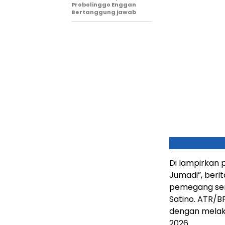
Probolinggo Enggan
Bertanggung jawab
Di lampirkan 
Jumadi”, beri
pemegang sert
Satino. ATR/B
dengan melaku
2026.