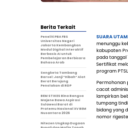
Berita Terkait
SUARA UTAM
Peneliti PBA FBS
Universitas Negeri
menunggu keb
Jakarta Kembangkan
Modul Digital Interaktif
kabupaten Pro
Berbasis AI untuk
pada tanggal
Pembelajaran Berbicara
Bahasa Arab
Sertifikat mel
program PTSL 2
Sengketa Tambang
Barsel: Janji “Hibah” Alat
Berat Berujung
Permohonan pe
Penolakan di RDP
cacat adminis
lampirkan beb
BEM STIKES Bina Bangsa
Majene Bawa Aspirasi
tumpang tindi
Sulawesi Barat di
Pratemu Nasional XV BEM
bidang yang d
Nusantara 2026
nomor rigeste
Nitezen Ungkap Dugaan
Pungli dan Mafia Tanah,