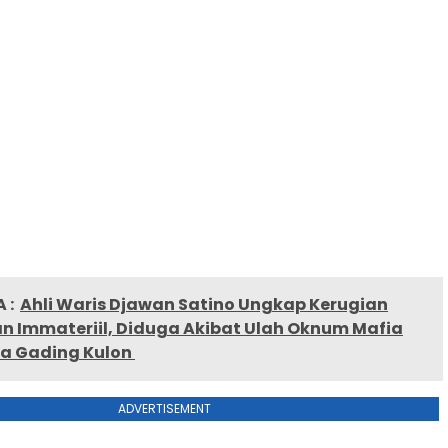
 :
Ahli Waris Djawan Satino Ungkap Kerugian
an Immateriil, Diduga Akibat Ulah Oknum Mafia
a Gading Kulon
ADVERTISEMENT