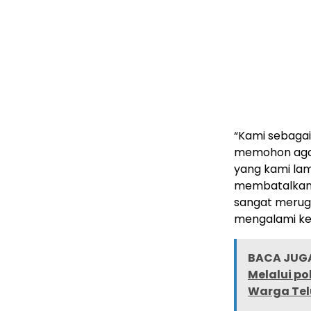
“Kami sebagai
memohon agar 
yang kami la
membatalkan 4
sangat merugi
mengalami ker
BACA JUGA
Melalui p
Warga Tel