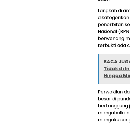
Langkah di am
dikategorikan
penerbitan se
Nasional (BPN
berwenang mem
terbukti ada c
BACA JUGA
Tidak di 
Hingga Me
Perwakilan da
besar di pund
bertanggung j
mengabulkan p
mengaku sanga