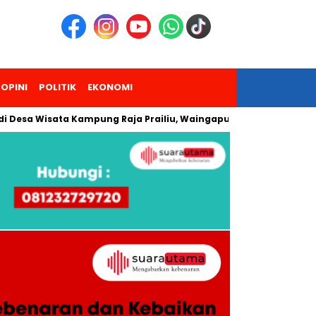
OPINI
POLITIK
EKONOMI
 Wisata Kampung Raja Prailiu, Waingapu!
Dua Pendaki Gunu