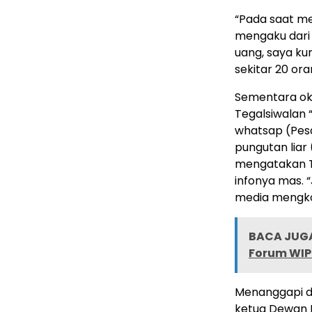
“Pada saat me
mengaku dari
uang, saya ku
sekitar 20 ora
Sementara o
Tegalsiwalan “
whatsap (Pesa
pungutan liar 
mengatakan T
infonya mas. 
media mengko
BACA JUGA
Forum WI
Menanggapi du
ketua Dewan 