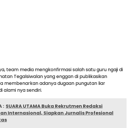
a, team media mengkonfirmasi salah satu guru ngaji di
atan Tegalsiwalan yang enggan di publikasikan
. Ia membenarkan adanya dugaan pungutan liar
i alami nya sendiri.
 :
SUARA UTAMA Buka Rekrutmen Redaksi
an Internasional, Siapkan Jurnalis Profesional
tas