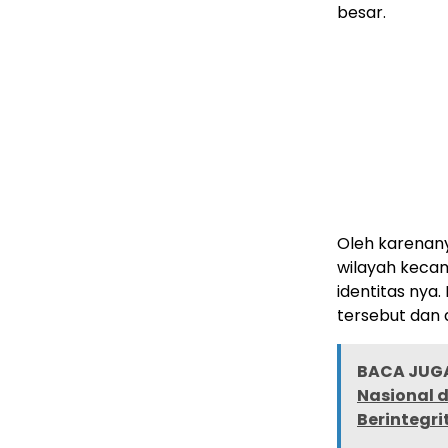
besar.
Oleh karenany
wilayah kecam
identitas nya
tersebut dan d
BACA JUGA
Nasional d
Berintegri