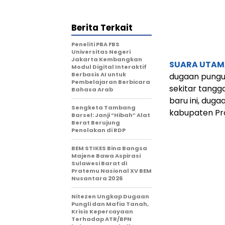
Berita Terkait
Peneliti PBA FBS
Universitas Negeri
Jakarta Kembangkan
SUARA UTAM
Modul Digital Interaktif
Berbasis AI untuk
dugaan punguta
Pembelajaran Berbicara
sekitar tangga
Bahasa Arab
baru ini, dug
Sengketa Tambang
kabupaten Pro
Barsel: Janji “Hibah” Alat
Berat Berujung
Penolakan di RDP
BEM STIKES Bina Bangsa
Majene Bawa Aspirasi
Sulawesi Barat di
Pratemu Nasional XV BEM
Nusantara 2026
Nitezen Ungkap Dugaan
Pungli dan Mafia Tanah,
Krisis Kepercayaan
Terhadap ATR/BPN