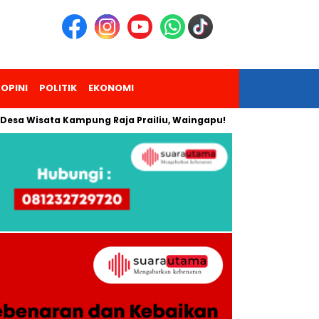
OPINI
POLITIK
EKONOMI
isata Kampung Raja Prailiu, Waingapu!
Dua Pendaki Gunung