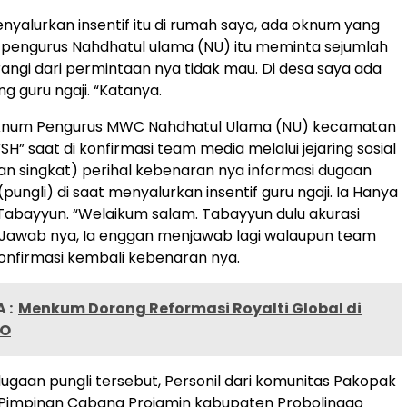
nyalurkan insentif itu di rumah saya, ada oknum yang
 pengurus Nahdhatul ulama (NU) itu meminta sejumlah
rangi dari permintaan nya tidak mau. Di desa saya ada
ng guru ngaji. “Katanya.
knum Pengurus MWC Nahdhatul Ulama (NU) kecamatan
SH” saat di konfirmasi team media melalui jejaring sosial
n singkat) perihal kebenaran nya informasi dugaan
(pungli) di saat menyalurkan insentif guru ngaji. Ia Hanya
abayyun. “Welaikum salam. Tabayyun dulu akurasi
“Jawab nya, Ia enggan menjawab lagi walaupun team
nfirmasi kembali kebenaran nya.
 :
Menkum Dorong Reformasi Royalti Global di
PO
gaan pungli tersebut, Personil dari komunitas Pakopak
Pimpinan Cabang Projamin kabupaten Probolinggo