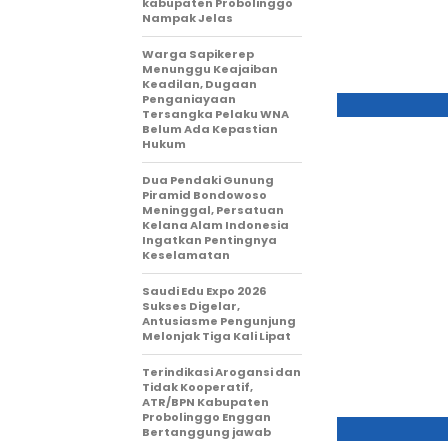
kabupaten Probolinggo
Nampak Jelas
Warga Sapikerep
Menunggu Keajaiban
Keadilan, Dugaan
Penganiayaan
Tersangka Pelaku WNA
Belum Ada Kepastian
Hukum
Dua Pendaki Gunung
Piramid Bondowoso
Meninggal, Persatuan
Kelana Alam Indonesia
Ingatkan Pentingnya
Keselamatan
Saudi Edu Expo 2026
Sukses Digelar,
Antusiasme Pengunjung
Melonjak Tiga Kali Lipat
Terindikasi Arogansi dan
Tidak Kooperatif,
ATR/BPN Kabupaten
Probolinggo Enggan
Bertanggung jawab