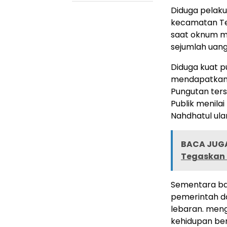
Diduga pelaku
kecamatan Te
saat oknum me
sejumlah uang
Diduga kuat p
mendapatkan i
Pungutan terse
Publik menila
Nahdhatul ula
BACA JUGA
Tegaskan 
Sementara ban
pemerintah da
lebaran. meng
kehidupan be