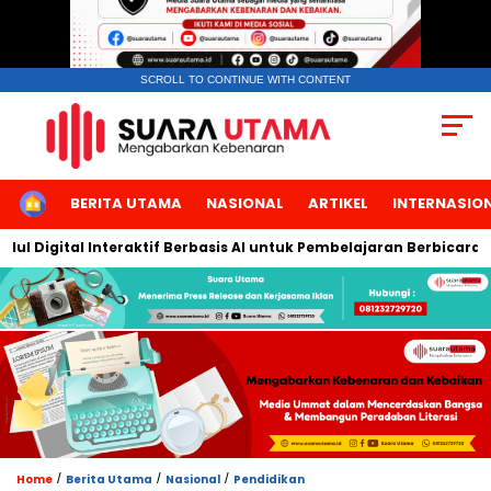
SCROLL TO CONTINUE WITH CONTENT
HOME
BERITA UTAMA
NASIONAL
ARTIKEL
INTERNASIO
igital Interaktif Berbasis AI untuk Pembelajaran Berbicara Bahas
/
/
/
Home
Berita Utama
Nasional
Pendidikan