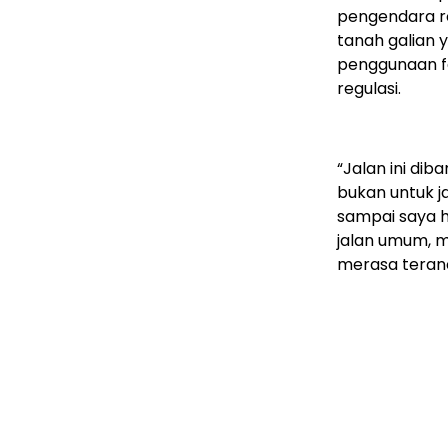
pengendara r
tanah galian 
penggunaan fa
regulasi.
“Jalan ini di
bukan untuk j
sampai saya h
jalan umum, m
merasa teranc