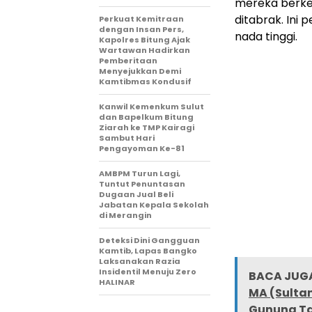
mereka berke
ditabrak. Ini
Perkuat Kemitraan
dengan Insan Pers,
nada tinggi.
Kapolres Bitung Ajak
Wartawan Hadirkan
Pemberitaan
Menyejukkan Demi
Kamtibmas Kondusif
Kanwil Kemenkum Sulut
dan Bapelkum Bitung
Ziarah ke TMP Kairagi
Sambut Hari
Pengayoman Ke-81
AMBPM Turun Lagi,
Tuntut Penuntasan
Dugaan Jual Beli
Jabatan Kepala Sekolah
di Merangin
Deteksi Dini Gangguan
Kamtib, Lapas Bangko
Laksanakan Razia
Insidentil Menuju Zero
BACA JUGA
HALINAR
MA (Sultan
Gunung Ta