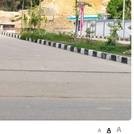
A
A
A