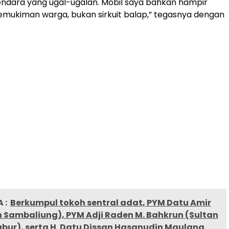
ndara yang ugal-ugalan. Mobil saya bahkan hampir
 pemukiman warga, bukan sirkuit balap,” tegasnya dengan
 :
Berkumpul tokoh sentral adat, PYM Datu Amir
 Sambaliung), PYM Adji Raden M. Bahkrun (Sultan
bur), serta H. Datu Dissan Hasanudin Maulana