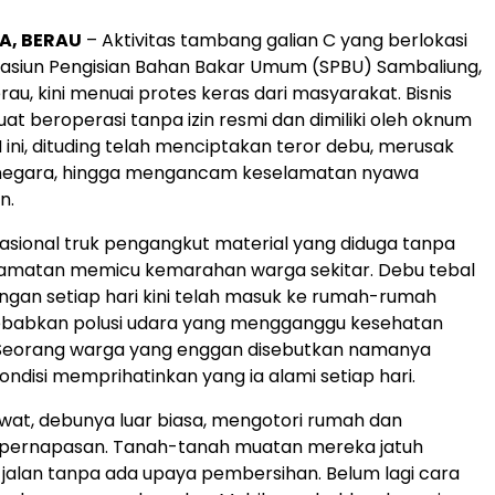
A, BERAU
– Aktivitas tambang galian C yang berlokasi
tasiun Pengisian Bahan Bakar Umum (SPBU) Sambaliung,
au, kini menuai protes keras dari masyarakat. Bisnis
at beroperasi tanpa izin resmi dan dimiliki oleh oknum
 ini, dituding telah menciptakan teror debu, merusak
r negara, hingga mengancam keselamatan nyawa
n.
sional truk pengangkut material yang diduga tanpa
lamatan memicu kemarahan warga sekitar. Debu tebal
gan setiap hari kini telah masuk ke rumah-rumah
babkan polusi udara yang mengganggu kesehatan
Seorang warga yang enggan disebutkan namanya
ndisi memprihatinkan yang ia alami setiap hari.
ewat, debunya luar biasa, mengotori rumah dan
ernapasan. Tanah-tanah muatan mereka jatuh
 jalan tanpa ada upaya pembersihan. Belum lagi cara