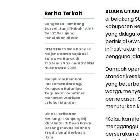
SUARA UTAM
Berita Terkait
di belakang S
Sengketa Tambang
Kabupaten Ber
Barsel: Janji “Hibah” Alat
yang diduga ku
Berat Berujung
Penolakan di RDP
berinisial GWN
infrastruktu
BEM STIKES Bina Bangsa
Majene Bawa Aspirasi
pengguna jala
Sulawesi Barat di
Pratemu Nasional XV BEM
Nusantara 2026
Dampak opera
standar kese
Menyulam Kembali
yang beterban
Passemandarang,
Kerajaan Balanipa
warga, menye
Teguhkan Komitmen
Merawat Warisan
pernapasan. 
Leluhur Mandar
menuturkan ko
Dinas Perikanan
“Kalau kami l
Merangin Kunjungi Hj
Khotimah di Desa Rasau,
mengganggu p
Dorong Inovasi Olahan
Tradisional Berbasis
berserakan di
Ikan