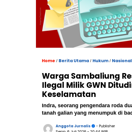
Home
Berita Utama
Hukum
Nasional
/
/
/
Warga Sambaliung Resa
Ilegal Milik GWN Ditu
Keselamatan
Indra, seorang pengendara roda du
tanah galian yang menumpuk di bad
Anggota Jurnalis
- Publisher
Senin, 6 Juli 2026
- 20:44 WIB