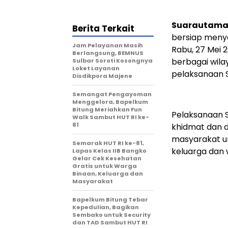
Suarautama.
Berita Terkait
bersiap menya
Jam Pelayanan Masih
Rabu, 27 Mei 2
Berlangsung, BEMNUS
berbagai wila
Sulbar Soroti Kosongnya
Loket Layanan
pelaksanaan S
Disdikpora Majene
Semangat Pengayoman
Menggelora, Bapelkum
Bitung Meriahkan Fun
Pelaksanaan S
Walk Sambut HUT RI ke-
81
khidmat dan d
masyarakat u
Semarak HUT RI ke-81,
keluarga dan 
Lapas Kelas IIB Bangko
Gelar Cek Kesehatan
Gratis untuk Warga
Binaan, Keluarga dan
Masyarakat
Bapelkum Bitung Tebar
Kepedulian, Bagikan
Sembako untuk Security
dan TAD Sambut HUT RI