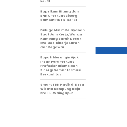
ke-81
Bapelkum Bitung dan
BNNK Perkuat Sinergi
Sambut HUT RI ke-81
Diduga Minim Pelayanan
Saat Jam Kerja, Warga
Kampung Baruh Desak
Evaluasi Kinerja Lurah
dan Pegawai
Bupati Merangin Ajak
Insan Pers Perkuat
Profesionalisme dan
Sinergi Demi Informasi
Berkualitas
Smart TBN Hadir di Desa
Wisata Kampung Raja
Prailiu, Waingapu!