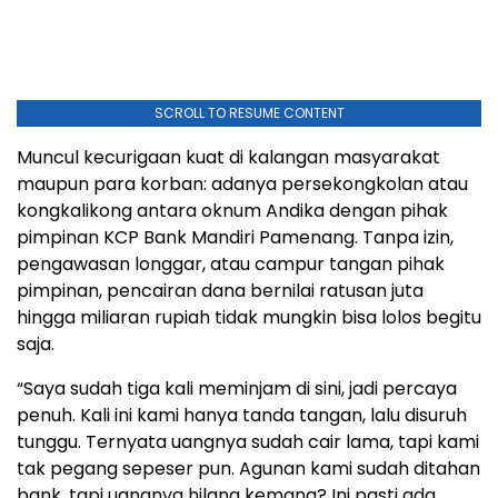
SCROLL TO RESUME CONTENT
Muncul kecurigaan kuat di kalangan masyarakat
maupun para korban: adanya persekongkolan atau
kongkalikong antara oknum Andika dengan pihak
pimpinan KCP Bank Mandiri Pamenang. Tanpa izin,
pengawasan longgar, atau campur tangan pihak
pimpinan, pencairan dana bernilai ratusan juta
hingga miliaran rupiah tidak mungkin bisa lolos begitu
saja.
“Saya sudah tiga kali meminjam di sini, jadi percaya
penuh. Kali ini kami hanya tanda tangan, lalu disuruh
tunggu. Ternyata uangnya sudah cair lama, tapi kami
tak pegang sepeser pun. Agunan kami sudah ditahan
bank, tapi uangnya hilang kemana? Ini pasti ada