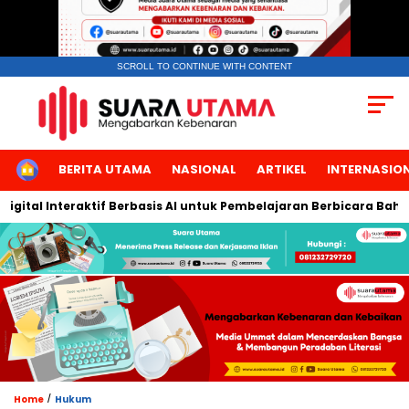
SCROLL TO CONTINUE WITH CONTENT
HOME
BERITA UTAMA
NASIONAL
ARTIKEL
INTERNASIO
al Interaktif Berbasis AI untuk Pembelajaran Berbicara Bahasa A
/
Home
Hukum