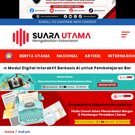
SCROLL TO CONTINUE WITH CONTENT
HOME
BERITA UTAMA
NASIONAL
ARTIKEL
INTERNASIO
ul Digital Interaktif Berbasis AI untuk Pembelajaran Berbicara 
/
Home
Hukum