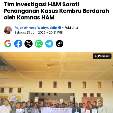
Tim Investigasi HAM Soroti
Penanganan Kasus Kembru Berdarah
oleh Komnas HAM
Fajar Ahmad Wahyuddin
- Publisher
Selasa, 23 Juni 2026
- 20:21 WIB
Perbesar
Perbesar