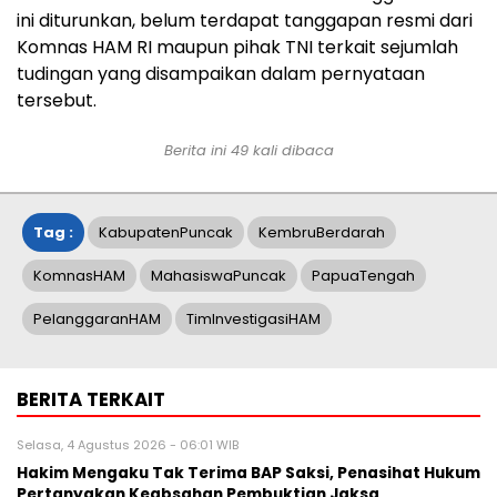
ini diturunkan, belum terdapat tanggapan resmi dari
Komnas HAM RI maupun pihak TNI terkait sejumlah
tudingan yang disampaikan dalam pernyataan
tersebut.
Berita ini
49
kali dibaca
Tag :
KabupatenPuncak
KembruBerdarah
KomnasHAM
MahasiswaPuncak
PapuaTengah
PelanggaranHAM
TimInvestigasiHAM
BERITA TERKAIT
Selasa, 4 Agustus 2026 - 06:01 WIB
Hakim Mengaku Tak Terima BAP Saksi, Penasihat Hukum
Pertanyakan Keabsahan Pembuktian Jaksa