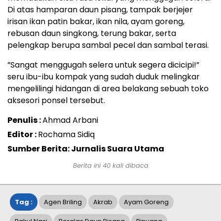
Di atas hamparan daun pisang, tampak berjejer
irisan ikan patin bakar, ikan nila, ayam goreng,
rebusan daun singkong, terung bakar, serta
pelengkap berupa sambal pecel dan sambal terasi.
​”Sangat menggugah selera untuk segera dicicipi!”
seru ibu-ibu kompak yang sudah duduk melingkar
mengelilingi hidangan di area belakang sebuah toko
aksesori ponsel tersebut.
Penulis :
Ahmad Arbani
Editor :
Rochama Sidiq
Sumber Berita: Jurnalis Suara Utama
Berita ini
40
kali dibaca
Tag :
Agen Briling
Akrab
Ayam Goreng