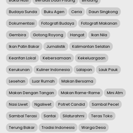
Bakul Nasi
Beralas Daun Pisang
Binuang
Budaya Sunda
Buku Agen
Ceria
Daun Singkong
Dokumentasi
Fotografi Budaya
Fotografi Makanan
Gembira
Gotong Royong
Hangat
Ikan Nila
Ikan Patin Bakar
Jurnalistik
Kalimantan Selatan
Kearifan Lokal
Kebersamaan
Kekeluargaan
Kerukunan
Kuliner Indonesia
Lalapan
Lauk Pauk
Lesehan
Luar Rumah
Makan Bersama
Makan Dengan Tangan
Makan Rame-Rame
Mini Atm
Nasi Liwet
Ngaliwet
Potret Candid
Sambal Pecel
Sambal Terasi
Santai
Silaturahmi
Teras Toko
Terung Bakar
Tradisi Indonesia
Warga Desa