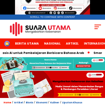
SCROLL TO CONTINUE WITH CONTENT
HOME
BERITA UTAMA
NASIONAL
ARTIKEL
INTERNASIO
AI untuk Pembelajaran Berbicara Bahasa Arab
Smart TBN Hadi
/
/
/
/
/
Home
Artikel
Bisnis
Ekonomi
Kuliner
Liputan Khusus