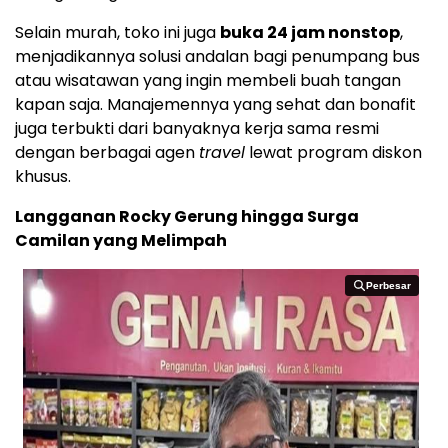
Selain murah, toko ini juga
buka 24 jam nonstop
,
menjadikannya solusi andalan bagi penumpang bus
atau wisatawan yang ingin membeli buah tangan
kapan saja. Manajemennya yang sehat dan bonafit
juga terbukti dari banyaknya kerja sama resmi
dengan berbagai agen
travel
lewat program diskon
khusus.
Langganan Rocky Gerung hingga Surga
Camilan yang Melimpah
Perbesar
Perbesar