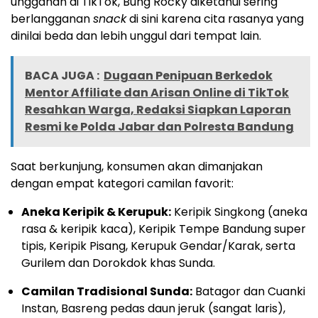
unggahan di TikTok, Bung Rocky diketahui sering
berlangganan
snack
di sini karena cita rasanya yang
dinilai beda dan lebih unggul dari tempat lain.
BACA JUGA :
Dugaan Penipuan Berkedok
Mentor Affiliate dan Arisan Online di TikTok
Resahkan Warga, Redaksi Siapkan Laporan
Resmi ke Polda Jabar dan Polresta Bandung
Saat berkunjung, konsumen akan dimanjakan
dengan empat kategori camilan favorit:
Aneka Keripik & Kerupuk:
Keripik Singkong (aneka
rasa & keripik kaca), Keripik Tempe Bandung super
tipis, Keripik Pisang, Kerupuk Gendar/Karak, serta
Gurilem dan Dorokdok khas Sunda.
Camilan Tradisional Sunda:
Batagor dan Cuanki
Instan, Basreng pedas daun jeruk (sangat laris),