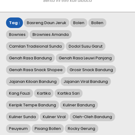
Berita ini
695
kali dibaca
Tag :
Basreng Daun Jeruk
Bolen
Bollen
Bownies
Brownies Amanda
Camilan Tradisional Sunda
Dodol Susu Garut
Genah Rasa Bandung
Genah Rasa Leuwi Panjang
Genah Rasa Snack Shopee
Grosir Snack Bandung
Jajanan Kiloan Bandung
Jajanan Viral Bandung
Kang Fauzi
Kartika
Kartika Sari
Keripik Tempe Bandung
Kuliner Bandung
Kuliner Sunda
Kuliner Viral
Oleh-Oleh Bandung
Peuyeum
Pisang Bollen
Rocky Gerung