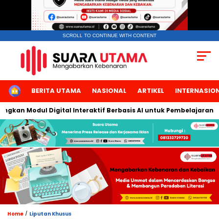
SCROLL TO CONTINUE WITH CONTENT
HOME
BERITA UTAMA
NASIONAL
ARTIKEL
INTERNASIO
 Modul Digital Interaktif Berbasis AI untuk Pembelajaran Berbic
/
Home
Liputan Khusus