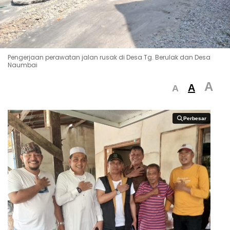
Pengerjaan perawatan jalan rusak di Desa Tg. Berulak dan Desa
Naumbai
A
A
A
Perbesar
Perbesar