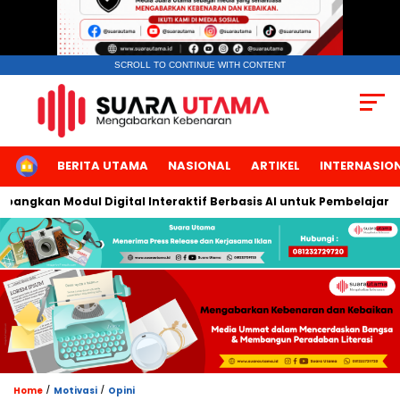
SCROLL TO CONTINUE WITH CONTENT
HOME
BERITA UTAMA
NASIONAL
ARTIKEL
INTERNASIO
ngkan Modul Digital Interaktif Berbasis AI untuk Pembelajaran B
/
/
Home
Motivasi
Opini