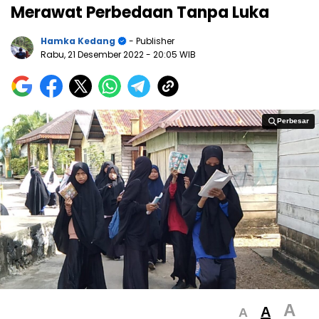
Merawat Perbedaan Tanpa Luka
Hamka Kedang
- Publisher
Rabu, 21 Desember 2022
- 20:05 WIB
Perbesar
Perbesar
A
A
A