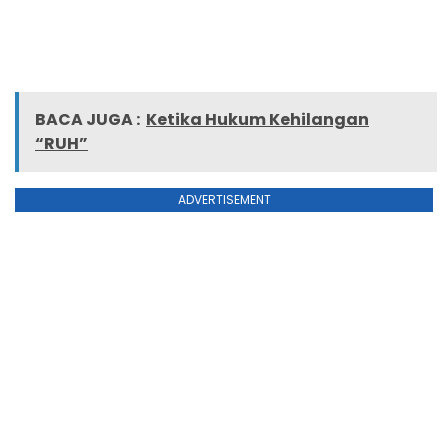
BACA JUGA :
Ketika Hukum Kehilangan
“RUH”
ADVERTISEMENT