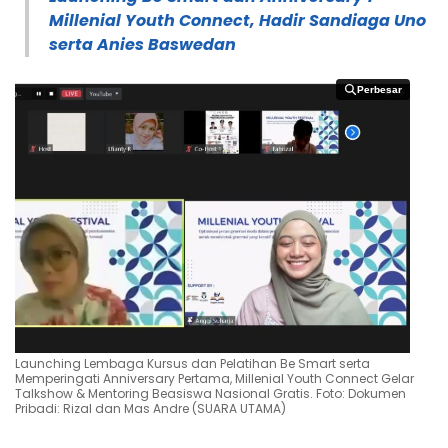
Millenial Youth Connect, Hadir Sandiaga Uno
serta Anies Baswedan
Perbesar
Perbesar
Launching Lembaga Kursus dan Pelatihan Be Smart serta
Memperingati Anniversary Pertama, Millenial Youth Connect Gelar
Talkshow & Mentoring Beasiswa Nasional Gratis. Foto: Dokumen
Pribadi: Rizal dan Mas Andre (SUARA UTAMA)