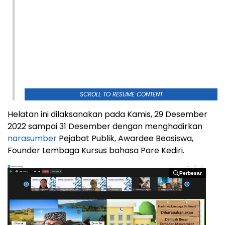
SCROLL TO RESUME CONTENT
Helatan ini dilaksanakan pada Kamis, 29 Desember
2022 sampai 31 Desember dengan menghadirkan
narasumber
Pejabat Publik, Awardee Beasiswa,
Founder Lembaga Kursus bahasa Pare Kediri.
Perbesar
Perbesar