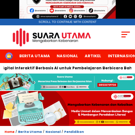
SCROLL TO CONTINUE WITH CONTENT
HOME
BERITA UTAMA
NASIONAL
ARTIKEL
INTERNASIO
nteraktif Berbasis AI untuk Pembelajaran Berbicara Bahasa Arab
/
/
/
Home
Berita Utama
Nasional
Pendidikan