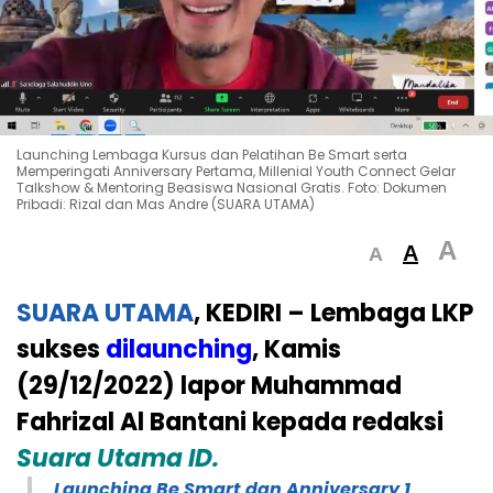
Launching Lembaga Kursus dan Pelatihan Be Smart serta
Memperingati Anniversary Pertama, Millenial Youth Connect Gelar
Talkshow & Mentoring Beasiswa Nasional Gratis. Foto: Dokumen
Pribadi: Rizal dan Mas Andre (SUARA UTAMA)
A
A
A
SUARA UTAMA
, KEDIRI –
Lembaga LKP
sukses
dilaunching
, Kamis
(29/12/2022) lapor Muhammad
Fahrizal Al Bantani kepada redaksi
Suara Utama ID.
Launching Be Smart dan Anniversary 1