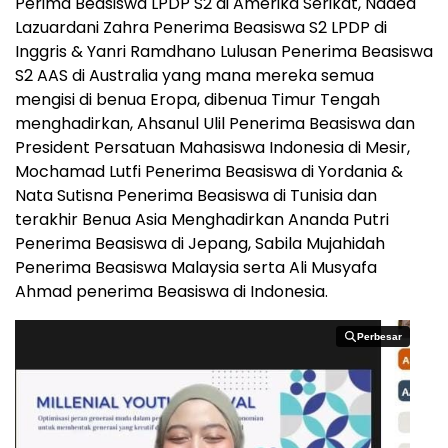
Perima Beasiswa LPDP S2 di Amerika Serikat, Nadea
Lazuardani Zahra Penerima Beasiswa S2 LPDP di
Inggris & Yanri Ramdhano Lulusan Penerima Beasiswa
S2 AAS di Australia yang mana mereka semua
mengisi di benua Eropa, dibenua Timur Tengah
menghadirkan, Ahsanul Ulil Penerima Beasiswa dan
President Persatuan Mahasiswa Indonesia di Mesir,
Mochamad Lutfi Penerima Beasiswa di Yordania &
Nata Sutisna Penerima Beasiswa di Tunisia dan
terakhir Benua Asia Menghadirkan Ananda Putri
Penerima Beasiswa di Jepang, Sabila Mujahidah
Penerima Beasiswa Malaysia serta Ali Musyafa
Ahmad penerima Beasiswa di Indonesia.
Perbesar
Perbesar