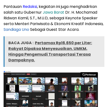
Pantauan
Redaksi
, kegiatan ini juga menghadirkan
salah satu Gubernur
Jawa Barat
Dr. H. Mochamad
Ridwan Kamil, S.T., M.U.D, sebagai Keynote Speaker
serta Menteri Pariwisata & Ekonomi Kreatif Indonesia,
Sandiaga Uno
Sebagai Guest Star Acara.
BACA JUGA :
Pertamax Rp16.650 per Liter:
Rakyat Dipaksa Menyesuaikan. UMKM,
Hingga Pengemudi Transportasi Terasa
Dampaknya.
Perbesar
Perbesar