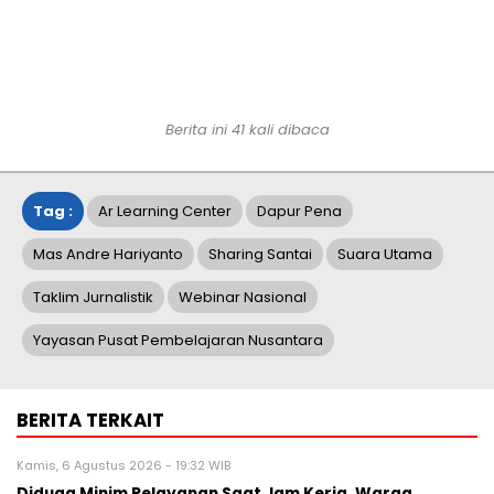
Berita ini
41
kali dibaca
Tag :
Ar Learning Center
Dapur Pena
Mas Andre Hariyanto
Sharing Santai
Suara Utama
Taklim Jurnalistik
Webinar Nasional
Yayasan Pusat Pembelajaran Nusantara
BERITA TERKAIT
Kamis, 6 Agustus 2026 - 19:32 WIB
Diduga Minim Pelayanan Saat Jam Kerja, Warga