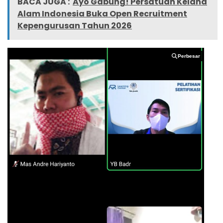
BACA JUGA :
Ayo Gabung! Persatuan Kelana
Alam Indonesia Buka Open Recruitment
Kepengurusan Tahun 2026
Perbesar
Perbesar