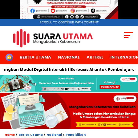
SCROLL TO CONTINUE WITH CONTENT
HOME
BERITA UTAMA
NASIONAL
ARTIKEL
INTERNASIO
an Modul Digital Interaktif Berbasis AI untuk Pembelajaran Berbi
/
/
/
Home
Berita Utama
Nasional
Pendidikan