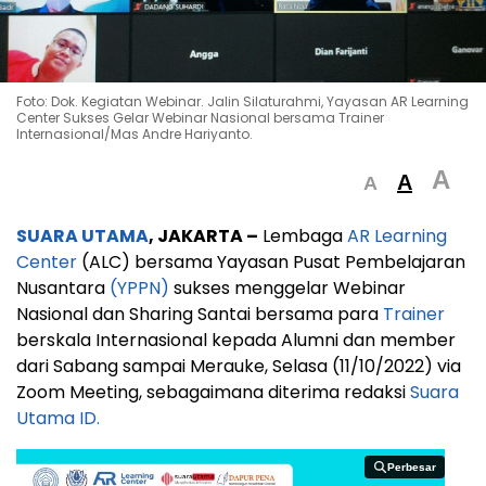
Foto: Dok. Kegiatan Webinar. Jalin Silaturahmi, Yayasan AR Learning
Center Sukses Gelar Webinar Nasional bersama Trainer
Internasional/Mas Andre Hariyanto.
A
A
A
SUARA UTAMA
, JAKARTA –
Lembaga
AR Learning
Center
(ALC) bersama Yayasan Pusat Pembelajaran
Nusantara
(YPPN)
sukses menggelar Webinar
Nasional dan Sharing Santai bersama para
Trainer
berskala Internasional kepada Alumni dan member
dari Sabang sampai Merauke, Selasa (11/10/2022) via
Zoom Meeting, sebagaimana diterima redaksi
Suara
Utama ID.
Perbesar
Perbesar