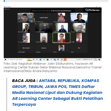
Perbesar
Perbesar
Foto: Dok. Kegiatan Webinar. Jalin Silaturahmi, Yayasan AR
Learning Center Sukses Gelar Webinar Nasional bersama Trainer
Internasional/Mas Andre Hariyanto.
BACA JUGA :
ANTARA, REPUBLIKA, KOMPAS
GROUP, TRIBUN, JAWA POS, TIMES Daftar
Media Nasional Liput dan Dukung Kegiatan
AR Learning Center Sebagai Bukti Pelatihan
Terpercaya