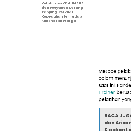
Kolaborasi KKN UMAHA
dan Posyandu Karang
Tanjung, Perkuat
Kepedulian terhadap
Kesehatan Warga
Metode pela
dalam menunja
saat ini. Pan
Trainer
berus
pelatihan yan
BACA JUGA
dan Arisan
Siapkan La