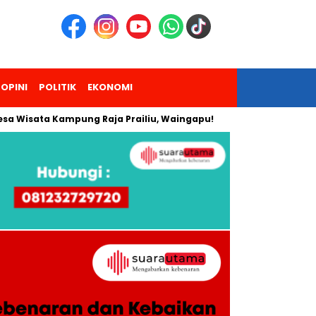
OPINI
POLITIK
EKONOMI
ta Kampung Raja Prailiu, Waingapu!
Dua Pendaki Gunung Pi