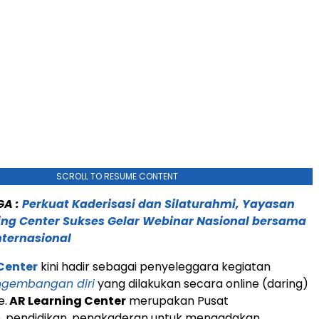
SCROLL TO RESUME CONTENT
GA :
Perkuat Kaderisasi dan Silaturahmi, Yayasan
ing Center Sukses Gelar Webinar Nasional bersama
nternasional
Center
kini hadir sebagai penyeleggara kegiatan
ngembangan diri
yang dilakukan secara online (daring)
e.
AR Learning Center
merupakan Pusat
, pendidikan, pengkaderan untuk mengadakan