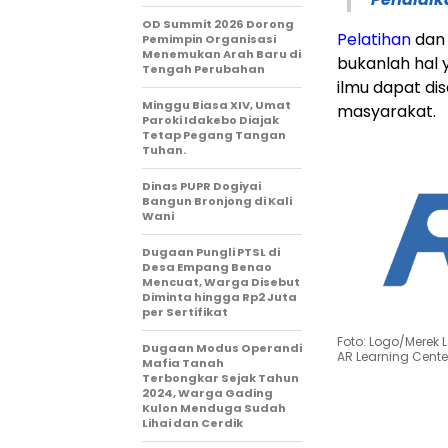
OD Summit 2026 Dorong
Pelatihan
dan
Pemimpin Organisasi
Menemukan Arah Baru di
bukanlah hal 
Tengah Perubahan
ilmu dapat di
Minggu Biasa XIV, Umat
masyarakat.
Paroki Idakebo Diajak
Tetap Pegang Tangan
Tuhan.
Dinas PUPR Dogiyai
Bangun Bronjong di Kali
Wani
Dugaan Pungli PTSL di
Desa Empang Benao
Mencuat, Warga Disebut
Diminta hingga Rp2 Juta
per Sertifikat
Foto: Logo/Merek 
Dugaan Modus Operandi
AR Learning Cent
Mafia Tanah
Terbongkar Sejak Tahun
2024, Warga Gading
Kulon Menduga Sudah
Lihai dan Cerdik