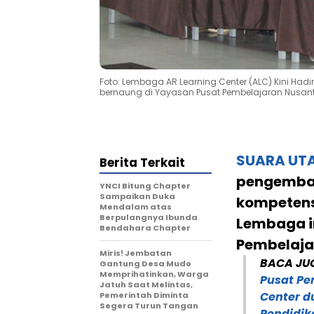
Foto: Lembaga AR Learning Center (ALC) Kini Hadir
bernaung di Yayasan Pusat Pembelajaran Nusan
SUARA UT
Berita Terkait
pengemban
YNCI Bitung Chapter
Sampaikan Duka
kompetens
Mendalam atas
Berpulangnya Ibunda
Lembaga i
Bendahara Chapter
Pembelaja
Miris! Jembatan
BACA JU
Gantung Desa Mudo
Memprihatinkan, Warga
Pusat Pe
Jatuh Saat Melintas,
Center d
Pemerintah Diminta
Segera Turun Tangan
Pendidik