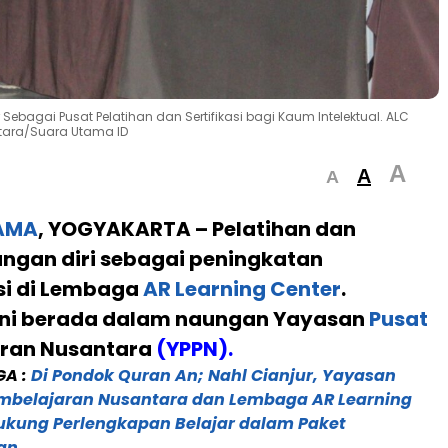
 Sebagai Pusat Pelatihan dan Sertifikasi bagi Kaum Intelektual. ALC
tara/Suara Utama ID
A
A
A
AMA
, YOGYAKARTA –
Pelatihan dan
gan diri sebagai peningkatan
i di Lembaga
AR Learning Center
.
ni berada dalam naungan Yayasan
Pusat
ran Nusantara
(
YPPN
).
GA :
Di Pondok Quran An; Nahl Cianjur, Yayasan
mbelajaran Nusantara dan Lembaga AR Learning
ukung Perlengkapan Belajar dalam Paket
an