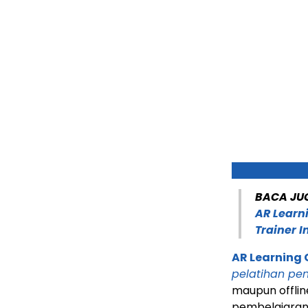
BACA JU
AR Learn
Trainer I
AR Learning 
pelatihan pe
maupun offlin
pembelajaran