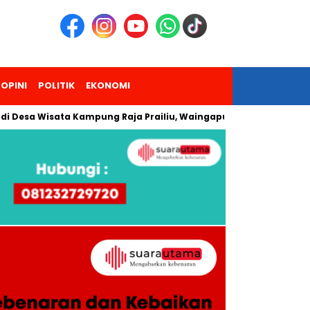
OPINI
POLITIK
EKONOMI
 Desa Wisata Kampung Raja Prailiu, Waingapu!
Dua Pendaki