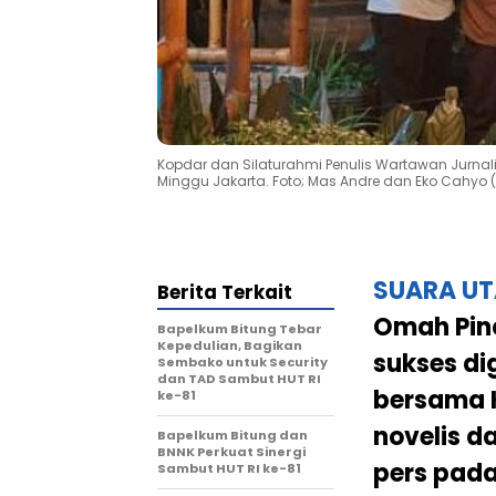
Kopdar dan Silaturahmi Penulis Wartawan Jurnali
Minggu Jakarta. Foto; Mas Andre dan Eko Cahyo
SUARA U
Berita Terkait
Omah Pin
Bapelkum Bitung Tebar
Kepedulian, Bagikan
sukses di
Sembako untuk Security
dan TAD Sambut HUT RI
bersama K
ke-81
novelis d
Bapelkum Bitung dan
BNNK Perkuat Sinergi
pers pada
Sambut HUT RI ke-81