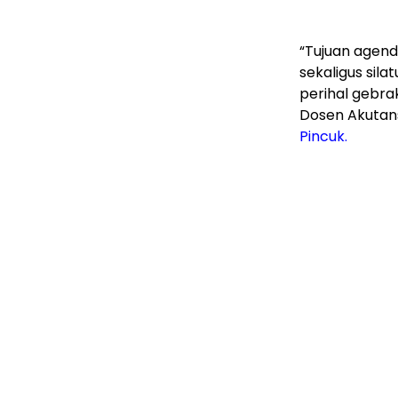
“Tujuan agend
sekaligus sil
perihal gebra
Dosen Akutans
Pincuk.