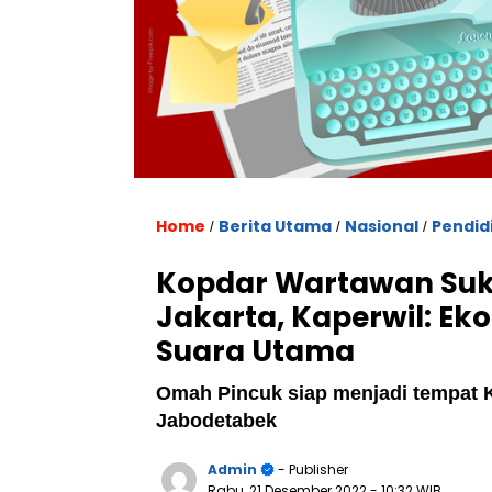
Home
Berita Utama
Nasional
Pendid
/
/
/
Kopdar Wartawan Suks
Jakarta, Kaperwil: E
Suara Utama
Omah Pincuk siap menjadi tempat K
Jabodetabek
Admin
- Publisher
Rabu, 21 Desember 2022
- 10:32 WIB