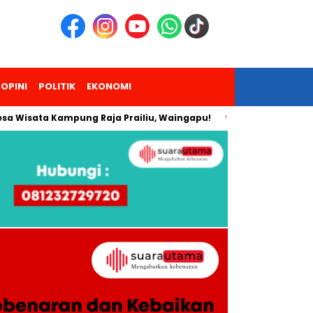
OPINI
POLITIK
EKONOMI
a Kampung Raja Prailiu, Waingapu!
Dua Pendaki Gunung Pir