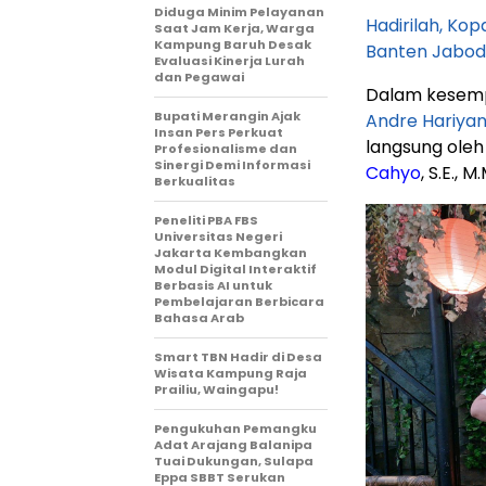
Diduga Minim Pelayanan
Hadirilah, Ko
Saat Jam Kerja, Warga
Kampung Baruh Desak
Banten Jabod
Evaluasi Kinerja Lurah
dan Pegawai
Dalam kesempa
Bupati Merangin Ajak
Andre Hariya
Insan Pers Perkuat
langsung ole
Profesionalisme dan
Sinergi Demi Informasi
Cahyo
, S.E., 
Berkualitas
Peneliti PBA FBS
Universitas Negeri
Jakarta Kembangkan
Modul Digital Interaktif
Berbasis AI untuk
Pembelajaran Berbicara
Bahasa Arab
Smart TBN Hadir di Desa
Wisata Kampung Raja
Prailiu, Waingapu!
Pengukuhan Pemangku
Adat Arajang Balanipa
Tuai Dukungan, Sulapa
Eppa SBBT Serukan