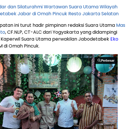
pdar dan Silaturahmi Wartawan Suara Utama Wilayah
etabek Jabar di Omah Pincuk Resto Jakarta Selatan
tan ini turut hadir pimpinan redaksi Suara Utama
Mas
nto
, CF.NLP, CT-ALC dari Yogyakarta yang didampingi
h Kaperwil Suara Utama perwakilan Jabodetabek
Eko
M.M di Omah Pincuk.
Perbesar
Perbesar