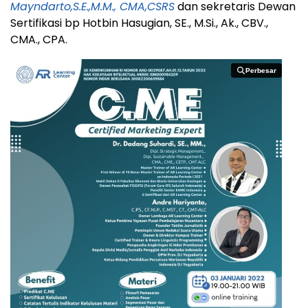
Mayndarto,S.E.,M.M., CMA,CSRS
dan sekretaris Dewan
Sertifikasi bp Hotbin Hasugian, SE., M.Si., Ak., CBV.,
CMA., CPA.
Perbesar
Perbesar