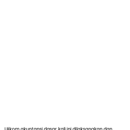
Ujikom akuntansi dasar kali ini dilaksanakan dan