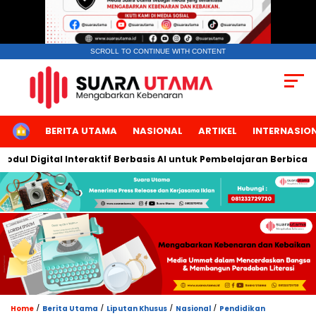
SCROLL TO CONTINUE WITH CONTENT
HOME
BERITA UTAMA
NASIONAL
ARTIKEL
INTERNASIO
gital Interaktif Berbasis AI untuk Pembelajaran Berbicara Bahasa
/
/
/
/
Home
Berita Utama
Liputan Khusus
Nasional
Pendidikan