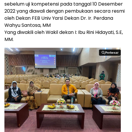
sebelum uji kompetensi pada tanggal 10 Desember
2022 yang diawali dengan pembukaan secara resmi
oleh Dekan FEB Univ Yarsi Dekan Dr. Ir. Perdana
Wahyu Santosa, MM
Yang diwakili oleh Wakil dekan I: Ibu Rini Hidayati, S.E,
MM.
Perbesar
Perbesar