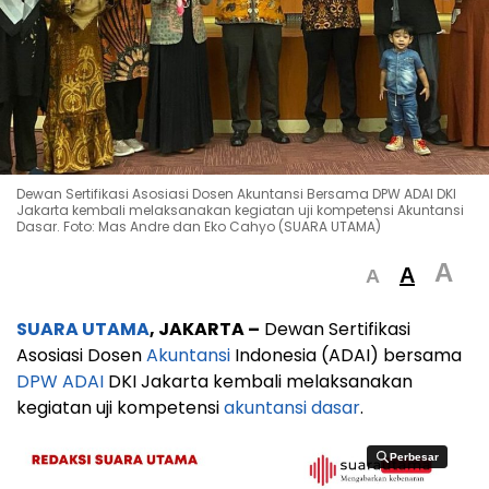
Dewan Sertifikasi Asosiasi Dosen Akuntansi Bersama DPW ADAI DKI
Jakarta kembali melaksanakan kegiatan uji kompetensi Akuntansi
Dasar. Foto: Mas Andre dan Eko Cahyo (SUARA UTAMA)
A
A
A
SUARA UTAMA
, JAKARTA –
Dewan Sertifikasi
Asosiasi Dosen
Akuntansi
Indonesia (ADAI) bersama
DPW ADAI
DKI Jakarta kembali melaksanakan
kegiatan uji kompetensi
akuntansi dasar
.
Perbesar
Perbesar