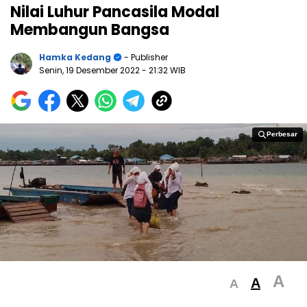
Nilai Luhur Pancasila Modal
Membangun Bangsa
Hamka Kedang
- Publisher
Senin, 19 Desember 2022
- 21:32 WIB
Perbesar
Perbesar
A
A
A