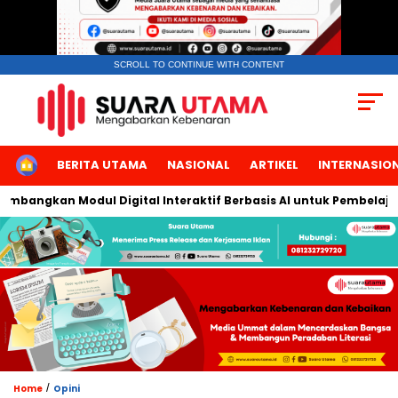
SCROLL TO CONTINUE WITH CONTENT
HOME
BERITA UTAMA
NASIONAL
ARTIKEL
INTERNASIO
bangkan Modul Digital Interaktif Berbasis AI untuk Pembelajaran
/
Home
Opini