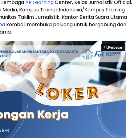
: Lembaga
AR Learning
Center, Kelas Jurnalistik Official,
si Media, Kampus Trainer Indonesia/Kampus Training
unitas Taklim Jurnalistik, Kantor Berita Suara Utama
na
kembali membuka peluang untuk bergabung dan
sama.
Perbesar
Perbesar