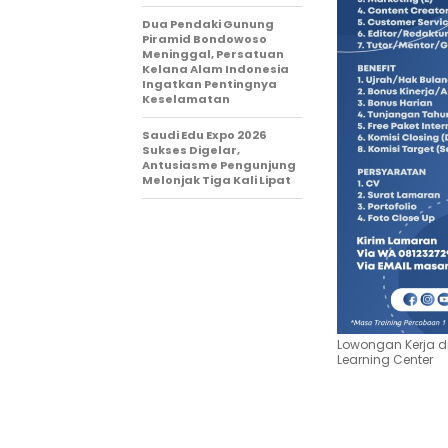
Dua Pendaki Gunung
Piramid Bondowoso
Meninggal, Persatuan
Kelana Alam Indonesia
Ingatkan Pentingnya
Keselamatan
Saudi Edu Expo 2026
Sukses Digelar,
Antusiasme Pengunjung
Melonjak Tiga Kali Lipat
Lowongan Kerja d
Learning Center