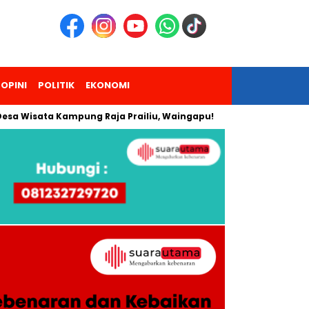
OPINI
POLITIK
EKONOMI
ata Kampung Raja Prailiu, Waingapu!
Dua Pendaki Gunung P