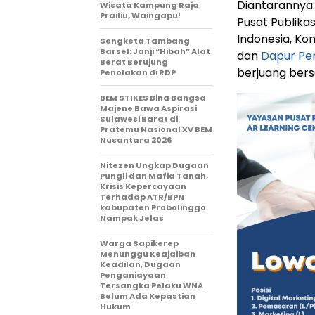
Diantarannya
Wisata Kampung Raja
Prailiu, Waingapu!
Pusat Publika
Indonesia, Kom
Sengketa Tambang
Barsel: Janji “Hibah” Alat
dan
Dapur Pe
Berat Berujung
berjuang ber
Penolakan di RDP
BEM STIKES Bina Bangsa
Majene Bawa Aspirasi
Sulawesi Barat di
Pratemu Nasional XV BEM
Nusantara 2026
Nitezen Ungkap Dugaan
Pungli dan Mafia Tanah,
Krisis Kepercayaan
Terhadap ATR/BPN
kabupaten Probolinggo
Nampak Jelas
Warga Sapikerep
Menunggu Keajaiban
Keadilan, Dugaan
Penganiayaan
Tersangka Pelaku WNA
Belum Ada Kepastian
Hukum