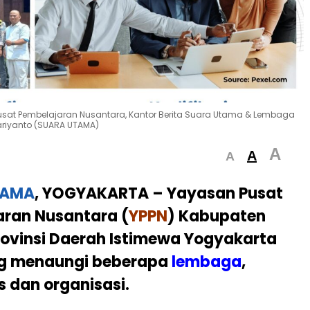
Pusat Pembelajaran Nusantara, Kantor Berita Suara Utama & Lembaga
ariyanto (SUARA UTAMA)
A
A
A
TAMA
, YOGYAKARTA –
Yayasan Pusat
aran Nusantara (
YPPN
) Kabupaten
ovinsi Daerah Istimewa Yogyakarta
ng menaungi beberapa
lembaga
,
 dan organisasi.