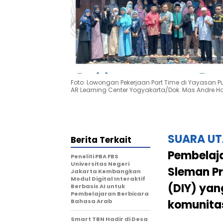
Foto: Lowongan Pekerjaan Part Time di Yayasan 
AR Learning Center Yogyakarta/Dok. Mas Andre H
SUARA U
Berita Terkait
Pembelaj
Peneliti PBA FBS
Universitas Negeri
Sleman Pr
Jakarta Kembangkan
Modul Digital Interaktif
(DIY) ya
Berbasis AI untuk
Pembelajaran Berbicara
Bahasa Arab
komunitas
Smart TBN Hadir di Desa