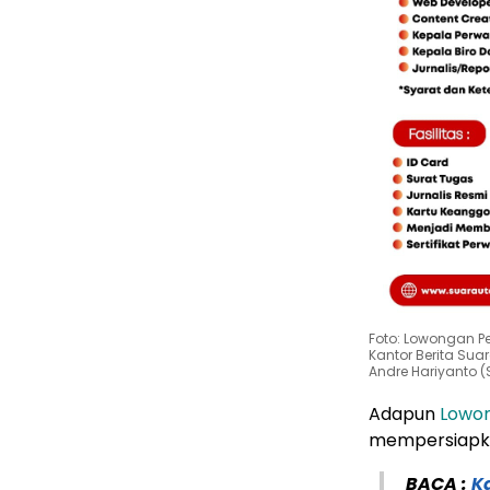
Foto: Lowongan Pe
Kantor Berita Su
Andre Hariyanto 
Adapun
Lowon
mempersiapk
BACA :
K