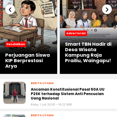
‹
›
Advertorial
Smart TBN Hadir di
Pendidikan
Desa Wisata
Perjuangan Siswa
Kampung Raja
KIP Berprestasi
Prailiu, Waingapu!
Arya
BERITA UTAMA
Ancaman Konstitusional Pasal 50A UU
P2SK terhadap Sistem Anti Pencucian
Uang Nasional
Rabu, 1 Juli 2026 - 16:22 WIB
BERITA UTAMA