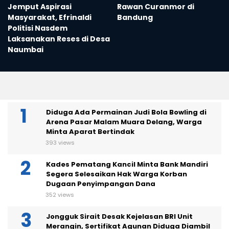
Jemput Aspirasi
Rawan Curanmor di
n
Masyarakat, Efrinaldi
Bandung
Politisi Nasdem
Laksanakan Reses di Desa
Naumbai
Diduga Ada Permainan Judi Bola Bowling di
Arena Pasar Malam Muara Delang, Warga
Minta Aparat Bertindak
393 views
Kades Pematang Kancil Minta Bank Mandiri
Segera Selesaikan Hak Warga Korban
Dugaan Penyimpangan Dana
352 views
Jongguk Sirait Desak Kejelasan BRI Unit
Merangin, Sertifikat Agunan Diduga Diambil