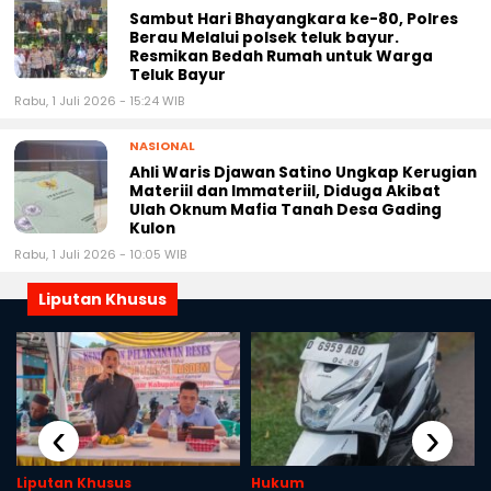
Sambut Hari Bhayangkara ke-80, Polres
Berau Melalui polsek teluk bayur.
Resmikan Bedah Rumah untuk Warga
Teluk Bayur
Rabu, 1 Juli 2026 - 15:24 WIB
NASIONAL
Ahli Waris Djawan Satino Ungkap Kerugian
Materiil dan Immateriil, Diduga Akibat
Ulah Oknum Mafia Tanah Desa Gading
Kulon
Rabu, 1 Juli 2026 - 10:05 WIB
Liputan Khusus
‹
›
Liputan Khusus
Hukum