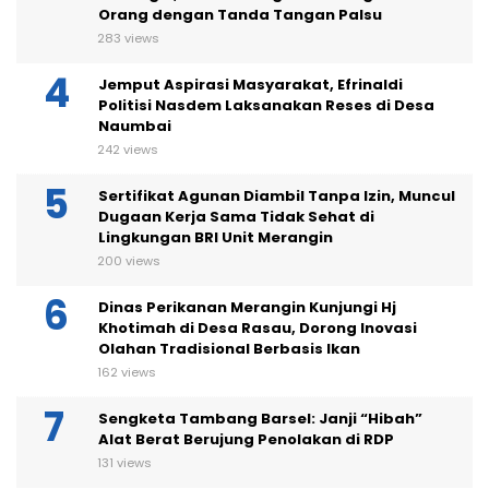
Orang dengan Tanda Tangan Palsu
283 views
Jemput Aspirasi Masyarakat, Efrinaldi
Politisi Nasdem Laksanakan Reses di Desa
Naumbai
242 views
Sertifikat Agunan Diambil Tanpa Izin, Muncul
Dugaan Kerja Sama Tidak Sehat di
Lingkungan BRI Unit Merangin
200 views
Dinas Perikanan Merangin Kunjungi Hj
Khotimah di Desa Rasau, Dorong Inovasi
Olahan Tradisional Berbasis Ikan
162 views
Sengketa Tambang Barsel: Janji “Hibah”
Alat Berat Berujung Penolakan di RDP
131 views