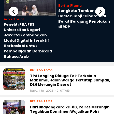
Berita Utama
‹
›
Sengketa Tambang
Barsel: Janji “Hibah” Alat
Advertorial
Berat Berujung Penolakan
Peneliti PBA FBS
di RDP
Universitas Negeri
Jakarta Kembangkan
Modul Digital Interaktif
Berbasis AI untuk
Pembelajaran Berbicara
Bahasa Arab
BERITA UTAMA
TPA Langling Diduga Tak Terkelola
Maksimal, Jalan Warga Tertutup Sampah,
DLH Merangin Disorot
Rabu, 1 Juli 2026 - 21:07 WIB
BERITA UTAMA
Hari Bhayangkara ke-80, Polres Merangin
Teguhkan Komitmen Wujudkan Polri