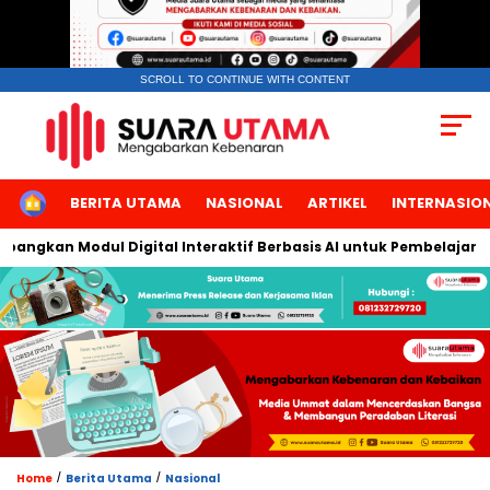
SCROLL TO CONTINUE WITH CONTENT
HOME
BERITA UTAMA
NASIONAL
ARTIKEL
INTERNASIO
gkan Modul Digital Interaktif Berbasis AI untuk Pembelajaran Be
/
/
Home
Berita Utama
Nasional