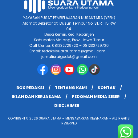
YAYASAN PUSAT PEMBELAJARAN NUSANTARA (YPPN)
Alamat Sekretariat :Dusun Tempur No. 31, RT 15 RW
04.
Desa Kemiri, Kec. Kepanjen
Kabupaten Malang, Prov. Jawa Timur
Call Center: 081232729720 – 081232729720
Email: redaksisuarautama@gmail.com –
jurnalisraigedek@gmail.com
BOX REDAKSI
TENTANG KAMI
KONTAK
IKLAN DAN KERJASAMA
PEDOMAN MEDIA SIBER
DISCLAIMER
COPYRIGHT © 2026 SUARA UTAMA – MENGABARKAN KEBENARAN - ALL RIGHTS
RESERVED