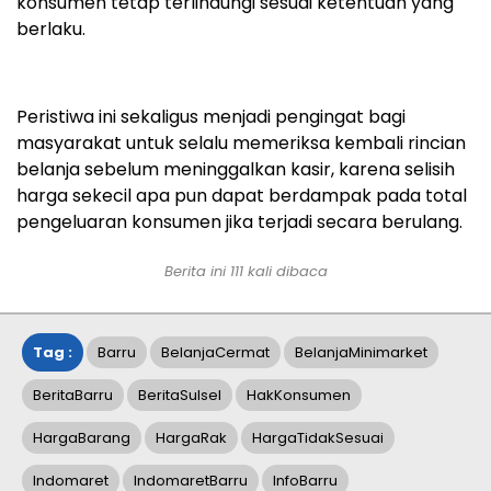
konsumen tetap terlindungi sesuai ketentuan yang
berlaku.
Peristiwa ini sekaligus menjadi pengingat bagi
masyarakat untuk selalu memeriksa kembali rincian
belanja sebelum meninggalkan kasir, karena selisih
harga sekecil apa pun dapat berdampak pada total
pengeluaran konsumen jika terjadi secara berulang.
Berita ini
111
kali dibaca
Tag :
Barru
BelanjaCermat
BelanjaMinimarket
BeritaBarru
BeritaSulsel
HakKonsumen
HargaBarang
HargaRak
HargaTidakSesuai
Indomaret
IndomaretBarru
InfoBarru