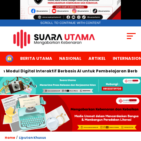
SCROLL TO CONTINUE WITH CONTENT
HOME
BERITA UTAMA
NASIONAL
ARTIKEL
INTERNASIO
ul Digital Interaktif Berbasis AI untuk Pembelajaran Berbicara 
/
Home
Liputan Khusus