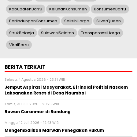
KabupatenBarru
KeluhanKonsumen
KonsumenBarru
PerlindunganKonsumen
SelisihHarga
SilverQueen
StrukBelanja
SulawesiSelatan
TransparansiHarga
ViralBarru
BERITA TERKAIT
Selasa, 4 Agustus 2026 - 23:31 WIB
Jemput Aspirasi Masyarakat, Efrinaldi Politisi Nasdem
Laksanakan Reses di Desa Naumbai
Kamis, 30 Juli 2026 - 20:25 WIB
Rawan Curanmor di Bandung
Minggu, 12 Juli 2026 - 19:43 WIB
Mengembalikan Marwah Penegakan Hukum