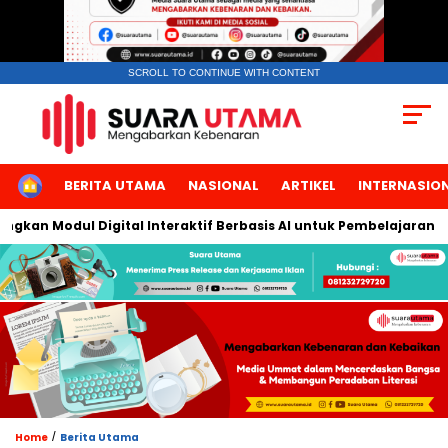
SCROLL TO CONTINUE WITH CONTENT
HOME
BERITA UTAMA
NASIONAL
ARTIKEL
INTERNASIO
n Modul Digital Interaktif Berbasis AI untuk Pembelajaran Berbi
/
Home
Berita Utama