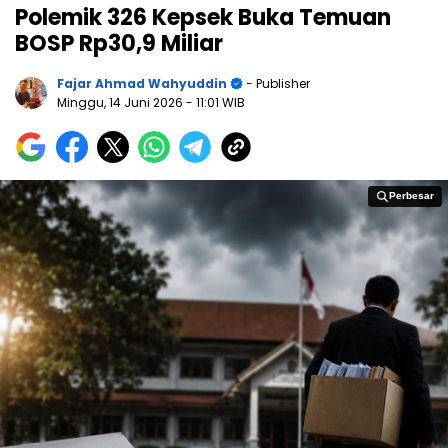
Polemik 326 Kepsek Buka Temuan
BOSP Rp30,9 Miliar
Fajar Ahmad Wahyuddin
- Publisher
Minggu, 14 Juni 2026
- 11:01 WIB
Perbesar
Perbesar