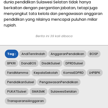
dunia pendidikan Sulawesi Selatan tidak hanya
berkaitan dengan pergantian jabatan, tetapi juga
menyangkut tata kelola dan pengawasan anggaran
pendidikan yang nilainya mencapai puluhan miliar
rupiah.
Berita ini
39
kali dibaca
Tag :
AndiTenriIndah
AnggaranPendidikan
BOSP
BPKRI
DanaBOS
DisdikSulsel
DPRDSulsel
FaridMamma
KepalaSekolah
KomisiEDPRD
LHPBPK
PendidikanSulsel
PengawasanPendidikan
PUKATSulsel
SMASMK
SulawesiSelatan
TransparansiAnggaran