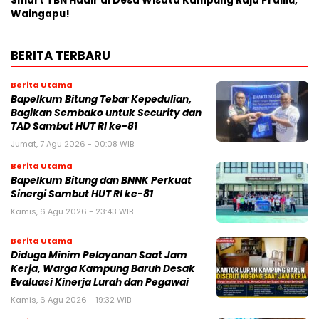
Smart TBN Hadir di Desa Wisata Kampung Raja Prailiu,
Waingapu!
BERITA TERBARU
Berita Utama
Bapelkum Bitung Tebar Kepedulian,
Bagikan Sembako untuk Security dan
TAD Sambut HUT RI ke-81
Jumat, 7 Agu 2026 - 00:08 WIB
Berita Utama
Bapelkum Bitung dan BNNK Perkuat
Sinergi Sambut HUT RI ke-81
Kamis, 6 Agu 2026 - 23:43 WIB
Berita Utama
Diduga Minim Pelayanan Saat Jam
Kerja, Warga Kampung Baruh Desak
Evaluasi Kinerja Lurah dan Pegawai
Kamis, 6 Agu 2026 - 19:32 WIB