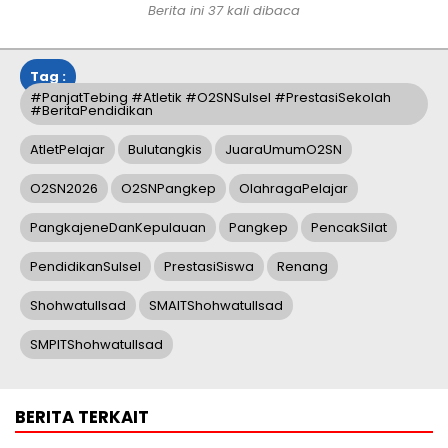
Berita ini
37
kali dibaca
Tag :
#PanjatTebing #Atletik #O2SNSulsel #PrestasiSekolah
#BeritaPendidikan
AtletPelajar
Bulutangkis
JuaraUmumO2SN
O2SN2026
O2SNPangkep
OlahragaPelajar
PangkajeneDanKepulauan
Pangkep
PencakSilat
PendidikanSulsel
PrestasiSiswa
Renang
ShohwatulIsad
SMAITShohwatulIsad
SMPITShohwatulIsad
BERITA TERKAIT