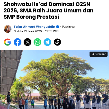
Shohwatul Is’ad Dominasi O2SN
2026, SMA Raih Juara Umum dan
SMP Borong Prestasi
Fajar Ahmad Wahyuddin
- Publisher
Sabtu, 13 Juni 2026
- 21:55 WIB
Perbesar
Perbesar