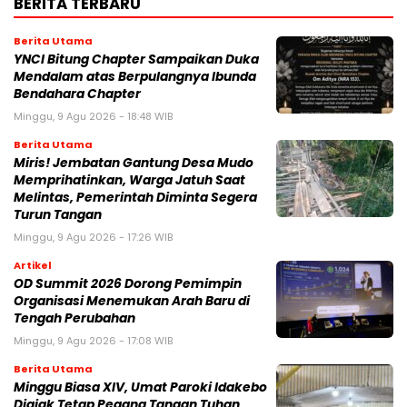
BERITA TERBARU
Berita Utama
YNCI Bitung Chapter Sampaikan Duka
Mendalam atas Berpulangnya Ibunda
Bendahara Chapter
Minggu, 9 Agu 2026 - 18:48 WIB
Berita Utama
Miris! Jembatan Gantung Desa Mudo
Memprihatinkan, Warga Jatuh Saat
Melintas, Pemerintah Diminta Segera
Turun Tangan
Minggu, 9 Agu 2026 - 17:26 WIB
Artikel
OD Summit 2026 Dorong Pemimpin
Organisasi Menemukan Arah Baru di
Tengah Perubahan
Minggu, 9 Agu 2026 - 17:08 WIB
Berita Utama
Minggu Biasa XIV, Umat Paroki Idakebo
Diajak Tetap Pegang Tangan Tuhan.