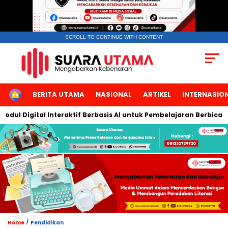
SCROLL TO CONTINUE WITH CONTENT
HOME
BERITA UTAMA
NASIONAL
ARTIKEL
INTERNASIO
Digital Interaktif Berbasis AI untuk Pembelajaran Berbicara Bah
/
Home
Pendidikan