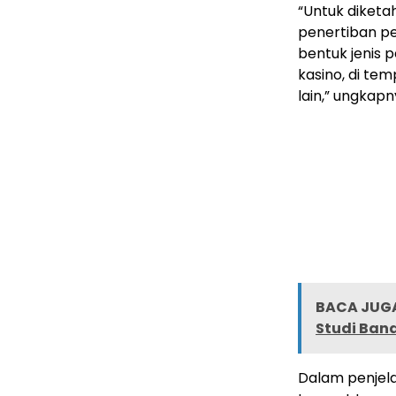
“Untuk diketa
penertiban pe
bentuk jenis p
kasino, di te
lain,” ungkap
BACA JUGA
Studi Band
Dalam penjelas