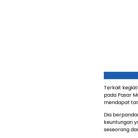
Terkait kegi
pada Pasar M
mendapat tang
Dia berpandan
keuntungan ya
seseorang da