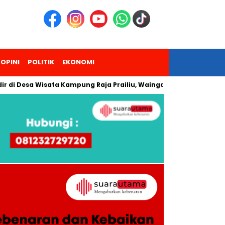
OPINI
POLITIK
EKONOMI
sa Wisata Kampung Raja Prailiu, Waingapu!
Dua Pendaki Gu