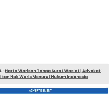
 :
Harta Warisan Tanpa Surat Wasiat | Advokat
aikan Hak Waris Menurut Hukum Indonesia
ADVERTISEMENT