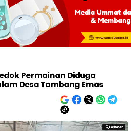
rkedok Permainan Diduga
 Malam Desa Tambang Emas
Perbesar
Perbesar