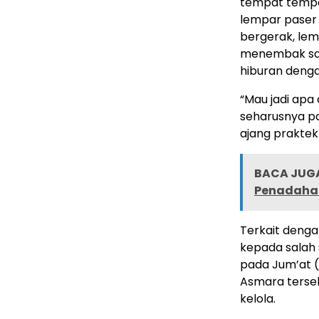
tempat tempat
lempar paser
bergerak, lem
menembak sas
hiburan deng
“Mau jadi apa 
seharusnya pa
ajang praktek
BACA JUGA
Penadaha
Terkait denga
kepada salah 
pada Jum’at (
Asmara terse
kelola.