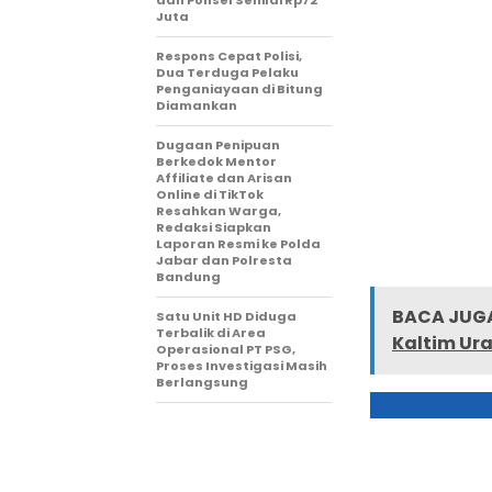
Juta
Respons Cepat Polisi,
Dua Terduga Pelaku
Penganiayaan di Bitung
Diamankan
Dugaan Penipuan
Berkedok Mentor
Affiliate dan Arisan
Online di TikTok
Resahkan Warga,
Redaksi Siapkan
Laporan Resmi ke Polda
Jabar dan Polresta
Bandung
BACA JUGA
Satu Unit HD Diduga
Terbalik di Area
Kaltim Ur
Operasional PT PSG,
Proses Investigasi Masih
Berlangsung