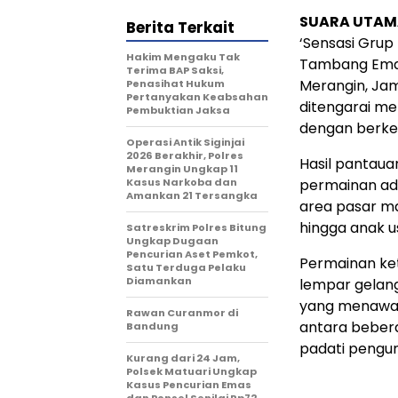
SUARA UTAMA
Berita Terkait
‘Sensasi Grup
Hakim Mengaku Tak
Tambang Ema
Terima BAP Saksi,
Merangin, Jamb
Penasihat Hukum
Pertanyakan Keabsahan
ditengarai me
Pembuktian Jaksa
dengan berke
Operasi Antik Siginjai
2026 Berakhir, Polres
Hasil pantaua
Merangin Ungkap 11
Kasus Narkoba dan
permainan adu
Amankan 21 Tersangka
area pasar ma
hingga anak us
Satreskrim Polres Bitung
Ungkap Dugaan
Pencurian Aset Pemkot,
Permainan ket
Satu Terduga Pelaku
Diamankan
lempar gelang
yang menawar
Rawan Curanmor di
antara bebera
Bandung
padati pengun
Kurang dari 24 Jam,
Polsek Matuari Ungkap
Kasus Pencurian Emas
dan Ponsel Senilai Rp72