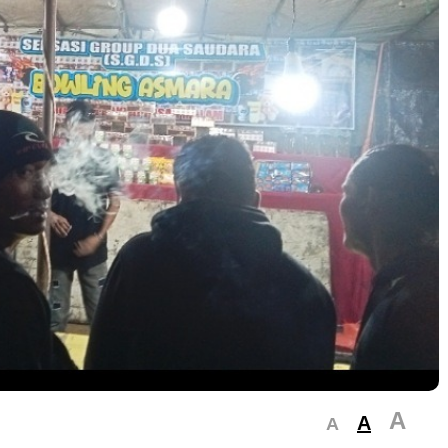
A
A
A