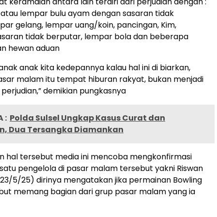
 keramaian antara lain terdiri dari perjudian dengan :
 atau lempar bulu ayam dengan sasaran tidak
par gelang, lempar uang/koin, pancingan, Kim,
aran tidak berputar, lempar bola dan beberapa
an hewan aduan
anak anak kita kedepannya kalau hal ini di biarkan,
sar malam itu tempat hiburan rakyat, bukan menjadi
 perjudian,” demikian pungkasnya
 :
Polda Sulsel Ungkap Kasus Curat dan
n, Dua Tersangka Diamankan
n hal tersebut media ini mencoba mengkonfirmasi
satu pengelola di pasar malam tersebut yakni Riswan
23/5/25) dirinya mengatakan jika permainan Bowling
but memang bagian dari grup pasar malam yang ia