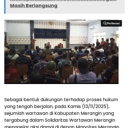
Masih Berlangsung
Perbesar
Perbesar
Sebagai bentuk dukungan terhadap proses hukum
yang tengah berjalan, pada Kamis (13/11/2025),
sejumlah wartawan di Kabupaten Merangin yang
tergabung dalam Solidaritas Wartawan Merangin
menggelar aksi damai di depan Mapolres Merangin.