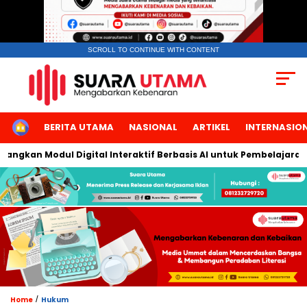
SCROLL TO CONTINUE WITH CONTENT
HOME
BERITA UTAMA
NASIONAL
ARTIKEL
INTERNASIO
kan Modul Digital Interaktif Berbasis AI untuk Pembelajaran Ber
/
Home
Hukum