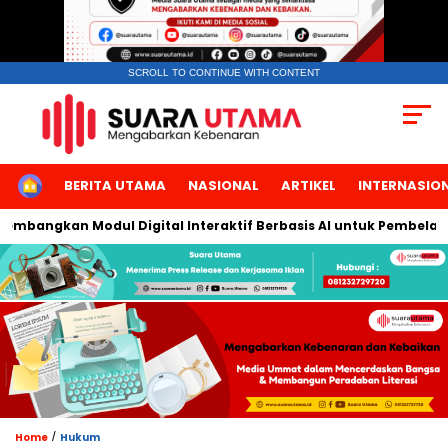
SCROLL TO CONTINUE WITH CONTENT
HOME
BERITA UTAMA
NASIONAL
ARTIKEL
INTERNASIO
embangkan Modul Digital Interaktif Berbasis AI untuk Pembelajara
/
Home
Hukum