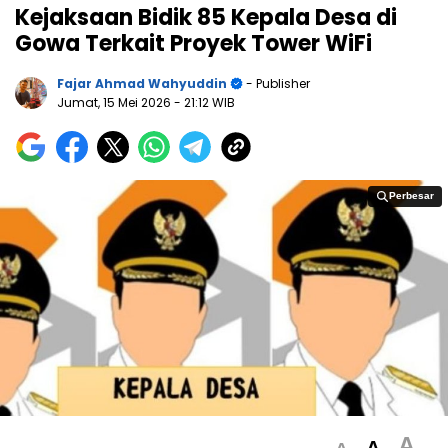
Kejaksaan Bidik 85 Kepala Desa di
Gowa Terkait Proyek Tower WiFi
Fajar Ahmad Wahyuddin
- Publisher
Jumat, 15 Mei 2026
- 21:12 WIB
Perbesar
Perbesar
A
A