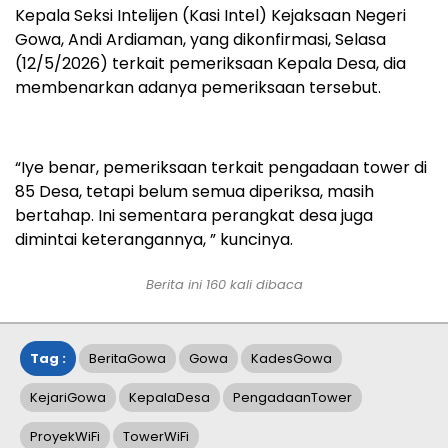
Kepala Seksi Intelijen (Kasi Intel) Kejaksaan Negeri
Gowa, Andi Ardiaman, yang dikonfirmasi, Selasa
(12/5/2026) terkait pemeriksaan Kepala Desa, dia
membenarkan adanya pemeriksaan tersebut.
“Iye benar, pemeriksaan terkait pengadaan tower di
85 Desa, tetapi belum semua diperiksa, masih
bertahap. Ini sementara perangkat desa juga
dimintai keterangannya, ” kuncinya.
Berita ini
160
kali dibaca
Tag :
BeritaGowa
Gowa
KadesGowa
KejariGowa
KepalaDesa
PengadaanTower
ProyekWiFi
TowerWiFi