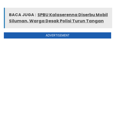
BACA JUGA :
SPBU Kalaserenna Diserbu Mobil
Siluman, Warga Desak Polisi Turun Tangan
ADVERTISEMENT