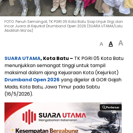
FOTO: Penuh Semangat, TK PGRI 05 Kota Batu Siap Unjuk Gigi dan
Incar Juara di Kejurkot Drumband Open 2026 (SUARA UTAMA/Lalu
Abdillah Ma’as)
A
A
A
SUARA UTAMA
, Kota Batu –
TK PGRI 05 Kota Batu
menunjukkan semangat tinggi untuk tampil
maksimal dalam ajang Kejuaraan Kota (Kejurkot)
Drumband Open 2026
yang digelar di GOR Gajah
Mada, Kota Batu, Jawa Timur pada Sabtu
(16/5/2026).
Perbesar
Perbesar