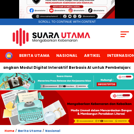
SCROLL TO CONTINUE WITH CONTENT
HOME
BERITA UTAMA
NASIONAL
ARTIKEL
INTERNASIO
an Modul Digital Interaktif Berbasis AI untuk Pembelajaran Berb
/
/
Home
Berita Utama
Nasional