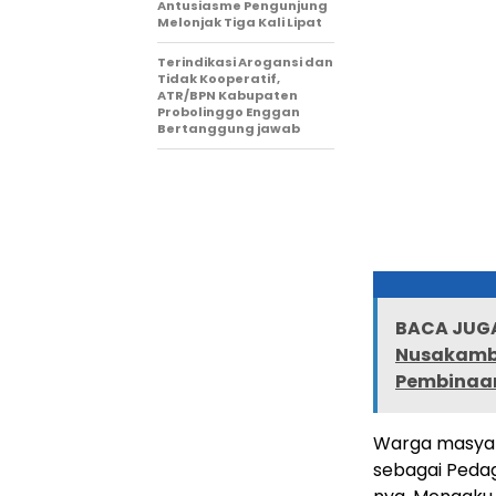
Antusiasme Pengunjung
Melonjak Tiga Kali Lipat
Terindikasi Arogansi dan
Tidak Kooperatif,
ATR/BPN Kabupaten
Probolinggo Enggan
Bertanggung jawab
BACA JUGA
Nusakamba
Pembinaa
Warga masyara
sebagai Pedaga