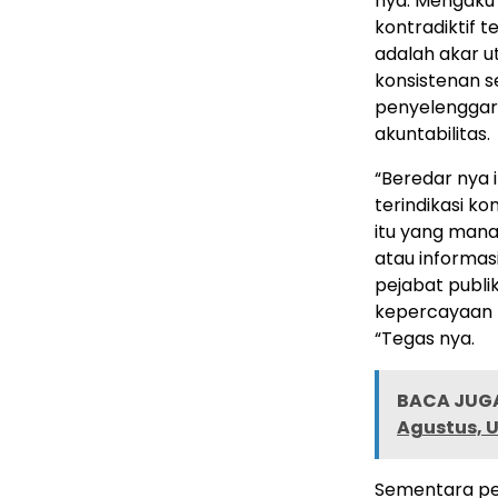
nya. Mengaku 
kontradiktif 
adalah akar u
konsistenan s
penyelenggara 
akuntabilitas.
“Beredar nya 
terindikasi ko
itu yang mana
atau informas
pejabat publi
kepercayaan 
“Tegas nya.
BACA JUGA
Agustus, U
Sementara pe