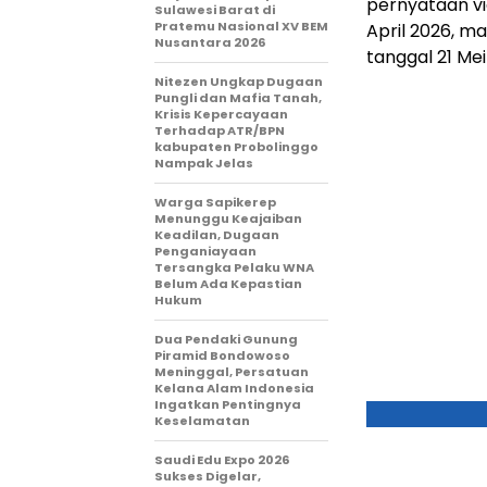
pernyataan vi
Sulawesi Barat di
Pratemu Nasional XV BEM
April 2026, m
Nusantara 2026
tanggal 21 Mei
Nitezen Ungkap Dugaan
Pungli dan Mafia Tanah,
Krisis Kepercayaan
Terhadap ATR/BPN
kabupaten Probolinggo
Nampak Jelas
Warga Sapikerep
Menunggu Keajaiban
Keadilan, Dugaan
Penganiayaan
Tersangka Pelaku WNA
Belum Ada Kepastian
Hukum
Dua Pendaki Gunung
Piramid Bondowoso
Meninggal, Persatuan
Kelana Alam Indonesia
Ingatkan Pentingnya
Keselamatan
Saudi Edu Expo 2026
Sukses Digelar,