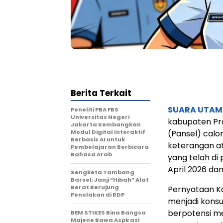
Berita Terkait
SUARA UTAM
Peneliti PBA FBS
Universitas Negeri
kabupaten Pro
Jakarta Kembangkan
Modul Digital Interaktif
(Pansel) calo
Berbasis AI untuk
keterangan at
Pembelajaran Berbicara
Bahasa Arab
yang telah di
April 2026 dan
Sengketa Tambang
Barsel: Janji “Hibah” Alat
Berat Berujung
Pernyataan Ko
Penolakan di RDP
menjadi konsu
berpotensi me
BEM STIKES Bina Bangsa
Majene Bawa Aspirasi