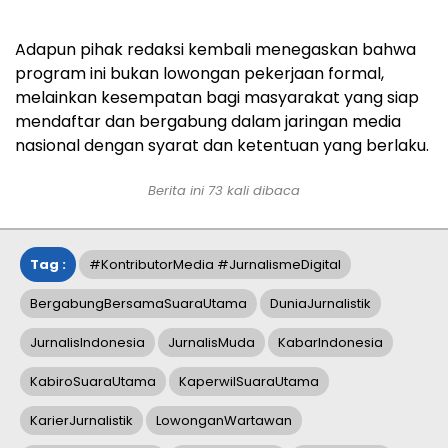
Adapun pihak redaksi kembali menegaskan bahwa
program ini bukan lowongan pekerjaan formal,
melainkan kesempatan bagi masyarakat yang siap
mendaftar dan bergabung dalam jaringan media
nasional dengan syarat dan ketentuan yang berlaku.
Berita ini
73
kali dibaca
Tag :
#KontributorMedia #JurnalismeDigital
BergabungBersamaSuaraUtama
DuniaJurnalistik
JurnalisIndonesia
JurnalisMuda
KabarIndonesia
KabiroSuaraUtama
KaperwilSuaraUtama
KarierJurnalistik
LowonganWartawan