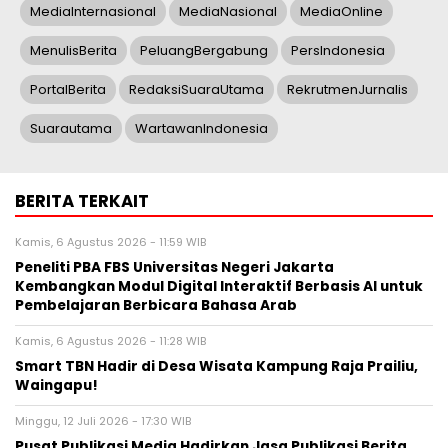
MediaInternasional
MediaNasional
MediaOnline
MenulisBerita
PeluangBergabung
PersIndonesia
PortalBerita
RedaksiSuaraUtama
RekrutmenJurnalis
Suarautama
WartawanIndonesia
BERITA TERKAIT
Kamis, 6 Agustus 2026 - 11:59 WIB
Peneliti PBA FBS Universitas Negeri Jakarta
Kembangkan Modul Digital Interaktif Berbasis AI untuk
Pembelajaran Berbicara Bahasa Arab
Kamis, 6 Agustus 2026 - 11:28 WIB
Smart TBN Hadir di Desa Wisata Kampung Raja Prailiu,
Waingapu!
Minggu, 12 Juli 2026 - 17:30 WIB
Pusat Publikasi Media Hadirkan Jasa Publikasi Berita