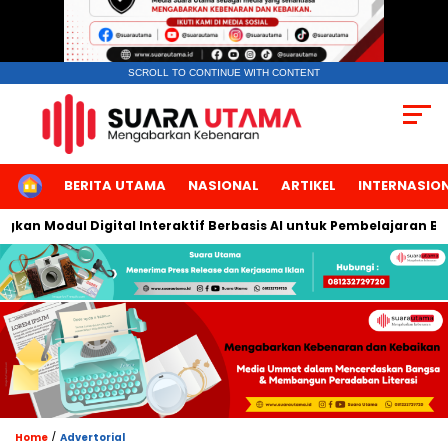
SCROLL TO CONTINUE WITH CONTENT
HOME
BERITA UTAMA
NASIONAL
ARTIKEL
INTERNASIO
 Modul Digital Interaktif Berbasis AI untuk Pembelajaran Berbic
/
Home
Advertorial