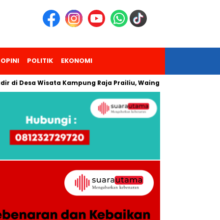
OPINI
POLITIK
EKONOMI
 di Desa Wisata Kampung Raja Prailiu, Waingapu!
Dua Pend