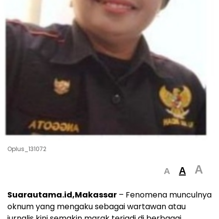
Oplus_131072
A
A
A
Suarautama.id,Makassar
– Fenomena munculnya
oknum yang mengaku sebagai wartawan atau
jurnalis kini semakin marak terjadi di berbagai