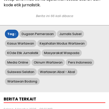
kode etik jurnalistik.
Berita ini
66
kali dibaca
Tag :
Dugaan Pemerasan
Jurnalis Sulsel
Kasus Wartawan
Kejahatan Modus Wartawan
KOde Etik Jurnalistik
Masyarakat Waspada
Media Online
Oknum Wartawan
Pers Indonesia
Sulawesi Selatan
Wartawan Abal - Abal
Wartawan Bodong
BERITA TERKAIT
Selasa, 4 Agustus 2026 - 06:01 WIB