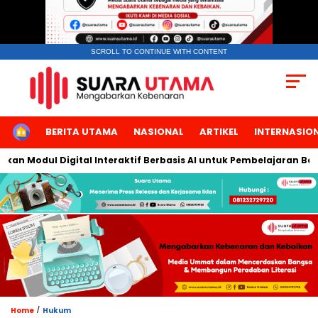
SCROLL TO CONTINUE WITH CONTENT
HOME
BERITA UTAMA
NASIONAL
ARTIKEL
INTERNASIO
Modul Digital Interaktif Berbasis AI untuk Pembelajaran Berbica
/
Home
Hukum