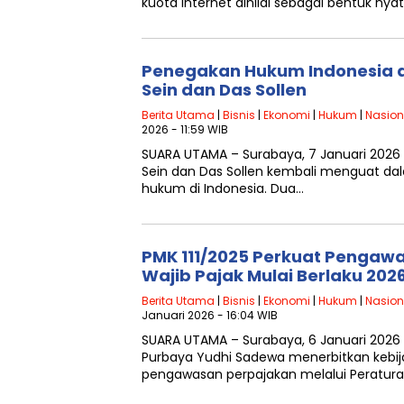
kuota internet dinilai sebagai bentuk nya
Penegakan Hukum Indonesia 
Sein dan Das Sollen
Berita Utama
|
Bisnis
|
Ekonomi
|
Hukum
|
Nasion
2026 - 11:59 WIB
SUARA UTAMA – Surabaya, 7 Januari 202
Sein dan Das Sollen kembali menguat d
hukum di Indonesia. Dua…
PMK 111/2025 Perkuat Pengaw
Wajib Pajak Mulai Berlaku 202
Berita Utama
|
Bisnis
|
Ekonomi
|
Hukum
|
Nasion
Januari 2026 - 16:04 WIB
SUARA UTAMA – Surabaya, 6 Januari 2026
Purbaya Yudhi Sadewa menerbitkan kebij
pengawasan perpajakan melalui Peratur