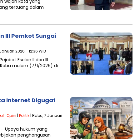
n wajah kota yang
ang tertuang dalam
an III Pemkot Sungai
 Januari 2026 - 12:36 WIB
jabat Eselon II dan III
 Rabu malam (7/1/2026) di
a Internet Digugat
al
|
Opini
|
Politik
| Rabu, 7 Januari
6 – Upaya hukum yang
kebijakan penghangusan