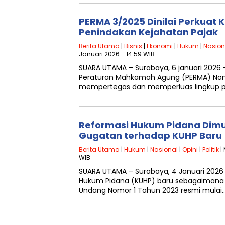
PERMA 3/2025 Dinilai Perkuat
Penindakan Kejahatan Pajak
Berita Utama
|
Bisnis
|
Ekonomi
|
Hukum
|
Nasion
Januari 2026 - 14:59 WIB
SUARA UTAMA – Surabaya, 6 januari 202
Peraturan Mahkamah Agung (PERMA) Nom
mempertegas dan memperluas lingkup 
Reformasi Hukum Pidana Dimula
Gugatan terhadap KUHP Baru
Berita Utama
|
Hukum
|
Nasional
|
Opini
|
Politik
|
WIB
SUARA UTAMA – Surabaya, 4 Januari 202
Hukum Pidana (KUHP) baru sebagaimana
Undang Nomor 1 Tahun 2023 resmi mulai