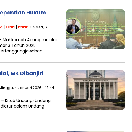
 Kepastian Hukum
al
|
Opini
|
Politik
| Selasa, 6
6 – Mahkamah Agung melalui
or 3 Tahun 2025
pertanggungjawaban…
i, MK Dibanjiri
 Minggu, 4 Januari 2026 - 13:44
6 — Kitab Undang-Undang
 diatur dalam Undang-
…