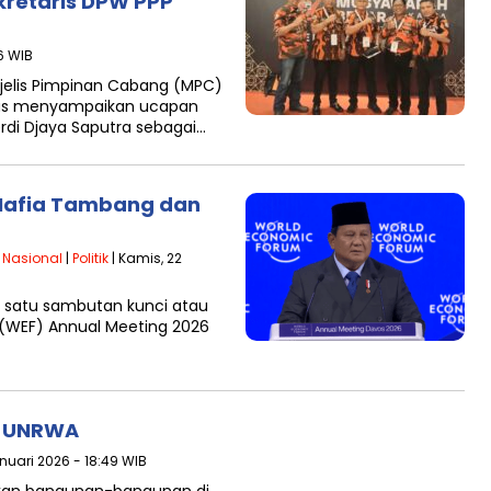
kretaris DPW PPP
6 WIB
elis Pimpinan Cabang (MPC)
us menyampaikan ucapan
erdi Djaya Saputra sebagai…
Mafia Tambang dan
|
Nasional
|
Politik
| Kamis, 22
h satu sambutan kunci atau
(WEF) Annual Meeting 2026
s UNRWA
anuari 2026 - 18:49 WIB