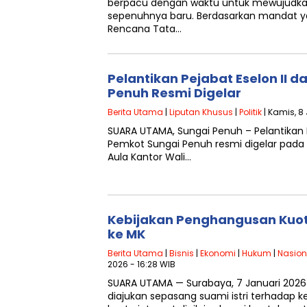
berpacu dengan waktu untuk mewujudka
sepenuhnya baru. Berdasarkan mandat y
Rencana Tata…
Pelantikan Pejabat Eselon II d
Penuh Resmi Digelar
Berita Utama
|
Liputan Khusus
|
Politik
| Kamis, 8
SUARA UTAMA, Sungai Penuh – Pelantikan Pe
Pemkot Sungai Penuh resmi digelar pada
Aula Kantor Wali…
Kebijakan Penghangusan Kuot
ke MK
Berita Utama
|
Bisnis
|
Ekonomi
|
Hukum
|
Nasion
2026 - 16:28 WIB
SUARA UTAMA — Surabaya, 7 Januari 202
diajukan sepasang suami istri terhadap 