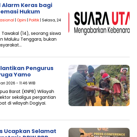
 Alarm Keras bagi
premasi Hukum
asional
|
Opini
|
Politik
| Selasa, 24
 Tawakal (14), seorang siswa
en Maluku Tenggara, bukan
asyarakat…
elantikan Pengurus
 Puga Yamo
uari 2026 - 11:46 WIB
pua Barat (KNPB) Wilayah
ektor sekaligus pergantian
at di wilayah Dogiyai.
s Ucapkan Selamat