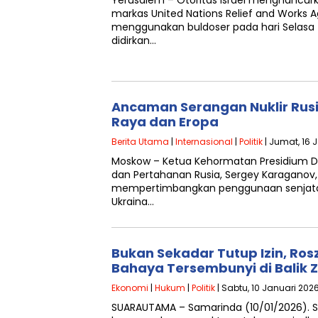
Yerusalem – Otoritas Israel menghancu
markas United Nations Relief and Works
menggunakan buldoser pada hari Selasa
didirkan…
Ancaman Serangan Nuklir Rusi
Raya dan Eropa
Berita Utama
|
Internasional
|
Politik
| Jumat, 16 
Moskow – Ketua Kehormatan Presidium De
dan Pertahanan Rusia, Sergey Karaganov
mempertimbangkan penggunaan senjata n
Ukraina…
Bukan Sekadar Tutup Izin, Ros
Bahaya Tersembunyi di Balik Z
Ekonomi
|
Hukum
|
Politik
| Sabtu, 10 Januari 202
SUARAUTAMA – Samarinda (10/01/2026). S