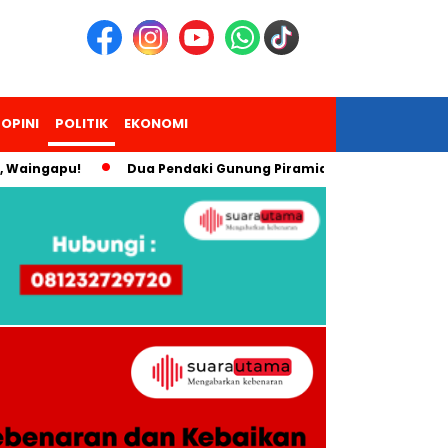
OPINI
POLITIK
EKONOMI
ngapu!
Dua Pendaki Gunung Piramid Bondowoso Meninggal, 