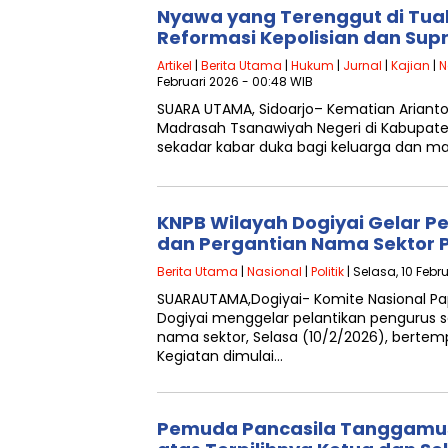
Nyawa yang Terenggut di Tual
Reformasi Kepolisian dan Su
Artikel
|
Berita Utama
|
Hukum
|
Jurnal
|
Kajian
|
N
Februari 2026 - 00:48 WIB
SUARA UTAMA, Sidoarjo– Kematian Arianto
Madrasah Tsanawiyah Negeri di Kabupat
sekadar kabar duka bagi keluarga dan m
KNPB Wilayah Dogiyai Gelar P
dan Pergantian Nama Sektor
Berita Utama
|
Nasional
|
Politik
| Selasa, 10 Febr
SUARAUTAMA,Dogiyai- Komite Nasional Pa
Dogiyai menggelar pelantikan pengurus s
nama sektor, Selasa (10/2/2026), bertemp
Kegiatan dimulai…
Pemuda Pancasila Tanggamu