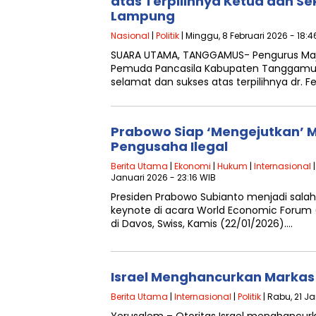
atas Terpilihnya Ketua dan Se
Lampung
Nasional
|
Politik
| Minggu, 8 Februari 2026 - 18:4
SUARA UTAMA, TANGGAMUS- Pengurus Maj
Pemuda Pancasila Kabupaten Tanggam
selamat dan sukses atas terpilihnya dr. F
Prabowo Siap ‘Mengejutkan’ 
Pengusaha Ilegal
Berita Utama
|
Ekonomi
|
Hukum
|
Internasional
Januari 2026 - 23:16 WIB
Presiden Prabowo Subianto menjadi sala
keynote di acara World Economic Forum 
di Davos, Swiss, Kamis (22/01/2026)….
Israel Menghancurkan Marka
Berita Utama
|
Internasional
|
Politik
| Rabu, 21 J