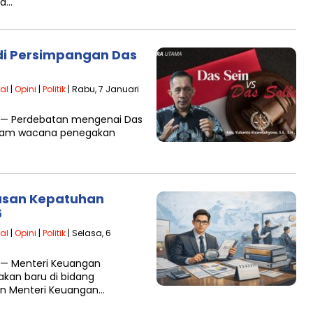
ta…
di Persimpangan Das
al
|
Opini
|
Politik
| Rabu, 7 Januari
6 — Perdebatan mengenai Das
alam wacana penegakan
asan Kepatuhan
6
al
|
Opini
|
Politik
| Selasa, 6
 — Menteri Keuangan
akan baru di bidang
an Menteri Keuangan…