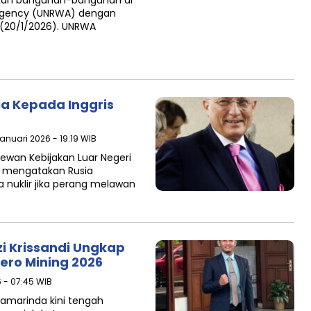
rkan bangunan-bangunan di
 Agency (UNRWA) dengan
 (20/1/2026). UNRWA
a Kepada Inggris
Januari 2026 - 19:19 WIB
wan Kebijakan Luar Negeri
, mengatakan Rusia
uklir jika perang melawan
zi Krissandi Ungkap
ero Mining 2026
6 - 07:45 WIB
amarinda kini tengah