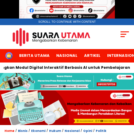
SCROLL TO CONTINUE WITH CONTENT
HOME
BERITA UTAMA
NASIONAL
ARTIKEL
INTERNASIO
n Modul Digital Interaktif Berbasis AI untuk Pembelajaran Berbi
/
/
/
/
/
/
Home
Bisnis
Ekonomi
Hukum
Nasional
Opini
Politik