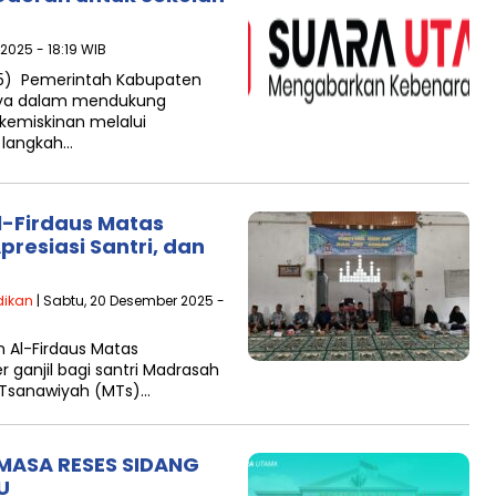
2025 - 18:19 WIB
25) Pemerintah Kabupaten
nya dalam mendukung
kemiskinan melalui
 langkah…
l-Firdaus Matas
presiasi Santri, dan
dikan
| Sabtu, 20 Desember 2025 -
 Al-Firdaus Matas
ganjil bagi santri Madrasah
h Tsanawiyah (MTs)…
MASA RESES SIDANG
U