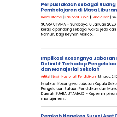
Perpustakaan sebagai Ruang A
Pembelajaran di Masa Liburan
Berita Utama
|
Nasional
|
Opini
|
Pendidikan
| Se
SUARA UTAMA – Surabaya, 6 Januari 2026
kerap dipandang sebagai waktu jeda dari a
Namun, bagi Reyhan Alarico…
Implikasi Kosongnya Jabatan 
Definitif Terhadap Pengelola
dan Manajerial Sekolah
Artikel
|
Esai
|
Nasional
|
Pendidikan
| Minggu, 21
Implikasi Kosongnya Jabatan Kepala Sekol
Pengelolaan Satuan Pendidikan dan Manaj
Daerah SUARA UTAMA.ID – Kepemimpinan 
manajemen…
Pemkab Nagekeo Survei Aset 