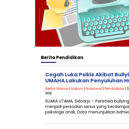
Berita
Pendidikan
Cegah Luka Psikis Akibat Bull
UMAHA Lakukan Penyuluhan 
Berita Utama
|
Hukum
|
Nasional
|
Pendidikan
| 
WIB
SUARA UTAMA, Sidoarjo – Peristiwa bullyin
menjadi persoalan serius yang berdampa
psikologis anak. Data menunjukkan bahw