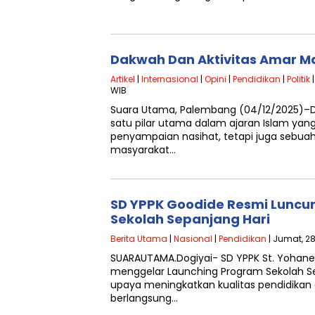
Dakwah Dan Aktivitas Amar M
Artikel
|
Internasional
|
Opini
|
Pendidikan
|
Politik
|
WIB
Suara Utama, Palembang (04/12/2025)–
satu pilar utama dalam ajaran Islam yan
penyampaian nasihat, tetapi juga sebua
masyarakat…
SD YPPK Goodide Resmi Luncu
Sekolah Sepanjang Hari
Berita Utama
|
Nasional
|
Pendidikan
| Jumat, 2
SUARAUTAMA.Dogiyai- SD YPPK St. Yohan
menggelar Launching Program Sekolah Se
upaya meningkatkan kualitas pendidikan d
berlangsung…