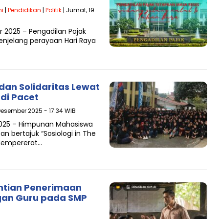
ni
|
Pendidikan
|
Politik
| Jumat, 19
2025 – Pengadilan Pajak
njelang perayaan Hari Raya
 dan Solidaritas Lewat
 di Pacet
Desember 2025 - 17:34 WIB
2025 – Himpunan Mahasiswa
n bertajuk “Sosiologi in The
 Mempererat…
entian Penerimaan
gan Guru pada SMP