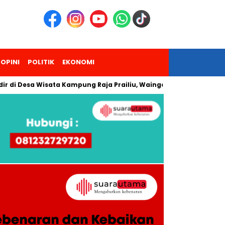
OPINI
POLITIK
EKONOMI
esa Wisata Kampung Raja Prailiu, Waingapu!
Dua Pendaki G