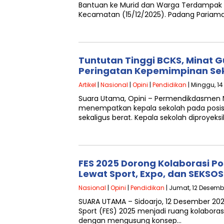
Bantuan ke Murid dan Warga Terdampak B
Kecamatan (15/12/2025). Padang Pariam
Tuntutan Tinggi BCKS, Minat 
Peringatan Kepemimpinan Sek
Artikel
|
Nasional
|
Opini
|
Pendidikan
| Minggu, 1
Suara Utama, Opini – Permendikdasmen
menempatkan kepala sekolah pada posisi
sekaligus berat. Kepala sekolah diproyek
FES 2025 Dorong Kolaborasi Po
Lewat Sport, Expo, dan SEKSOS
Nasional
|
Opini
|
Pendidikan
| Jumat, 12 Desemb
SUARA UTAMA – Sidoarjo, 12 Desember 2025
Sport (FES) 2025 menjadi ruang kolaboras
dengan mengusung konsep…