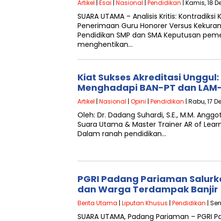
Artikel
|
Esai
|
Nasional
|
Pendidikan
| Kamis, 18 D
SUARA UTAMA – Analisis Kritis: Kontradiksi
Penerimaan Guru Honorer Versus Kekura
Pendidikan SMP dan SMA Keputusan peme
menghentikan…
Kiat Sukses Akreditasi Unggul
Menghadapi BAN-PT dan LAM
Artikel
|
Nasional
|
Opini
|
Pendidikan
| Rabu, 17 D
Oleh: Dr. Dadang Suhardi, S.E., M.M. Angg
Suara Utama & Master Trainer AR of Lea
Dalam ranah pendidikan…
PGRI Padang Pariaman Salurk
dan Warga Terdampak Banjir
Berita Utama
|
Liputan Khusus
|
Pendidikan
| Sen
SUARA UTAMA, Padang Pariaman – PGRI P