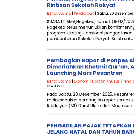
Rintisan Sekolah Rakyat
Berita Utama
|
Pendidikan
| Sabtu, 20 Desember 
SUARA UTAMA,Nagekeo, Jumat (18/12/20
Nagekeo terus menunjukkan komitmen
program strategis nasional pengentasan 
pembentukan Sekolah Rakyat. Salah satu
Pembagian Rapor di Ponpes A
Dimeriahkan Khotmil Qur’an, A
Launching Mars Pesantren
Berita Utama
|
Ekonomi
|
Liputan Khusus
|
Pendi
13:49 WIB
Pada Sabtu, 20 Desember 2025, Pesantren
melaksanakan pembagian rapor semester 
Ibtidaiyah (MI) Darul Ulum dan Madrasa
PENGADILAN PAJAK TETAPKAN 
JELANG NATAL DAN TAHUN BAR