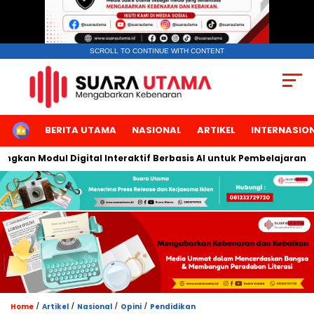
SCROLL TO CONTINUE WITH CONTENT
HOME
BERITA UTAMA
NASIONAL
ARTIKEL
INTERNASIO
an Modul Digital Interaktif Berbasis AI untuk Pembelajaran Berbi
/
/
/
/
Home
Artikel
Nasional
Opini
Pendidikan