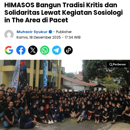
HIMASOS Bangun Tradisi Kritis dan
Solidaritas Lewat Kegiatan Sosiologi
in The Area di Pacet
Muhazir Syukur
- Publisher
Kamis, 18 Desember 2025
- 17:34 WIB
Perbesar
Perbesar