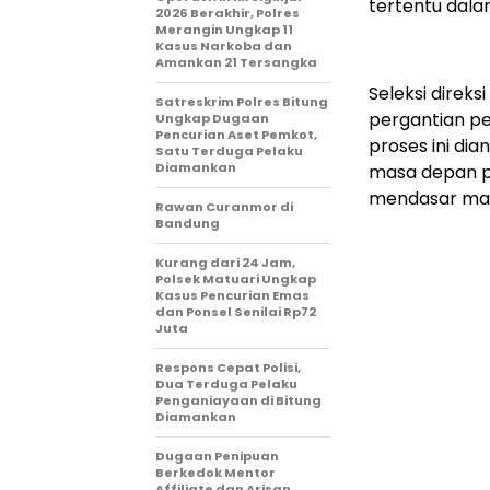
tertentu dala
2026 Berakhir, Polres
Merangin Ungkap 11
Kasus Narkoba dan
Amankan 21 Tersangka
Seleksi direk
Satreskrim Polres Bitung
pergantian pej
Ungkap Dugaan
Pencurian Aset Pemkot,
proses ini d
Satu Terduga Pelaku
Diamankan
masa depan p
mendasar masy
Rawan Curanmor di
Bandung
Kurang dari 24 Jam,
Polsek Matuari Ungkap
Kasus Pencurian Emas
dan Ponsel Senilai Rp72
Juta
Respons Cepat Polisi,
Dua Terduga Pelaku
Penganiayaan di Bitung
Diamankan
Dugaan Penipuan
Berkedok Mentor
Affiliate dan Arisan