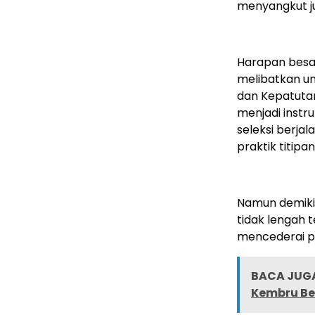
menyangkut j
Harapan besa
melibatkan un
dan Kepatuta
menjadi inst
seleksi berjal
praktik titip
Namun demiki
tidak lengah 
mencederai pr
BACA JUGA
Kembru Be