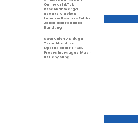
Online di TikTok
Resahkan Warga,
Redaksi Siapkan
Laporan Resmi ke Polda
Jabar dan Polresta
Bandung
Satu Unit HD Diduga
Terbalik di Area
Operasional PT PSG,
Proses Investigasi Masih
Berlangsung