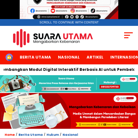
SCROLL TO CONTINUE WITH CONTENT
HOME
BERITA UTAMA
NASIONAL
ARTIKEL
INTERNASIO
mbangkan Modul Digital Interaktif Berbasis AI untuk Pembelajara
/
/
/
Home
Berita Utama
Hukum
Nasional