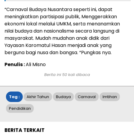
“Carnaval Budaya Nusantara seperti ini, dapat
meningkatkan partisipasi publik, Menggerakkan
ekonomi lokal melalui UMKM, serta menanamkan
nilai budaya dan nasionalisme secara langsung di
masyarakat. Mudah mudahan anak didik dari
Yayasan Karomatul Hasan menjadi anak yang
berguna bagi nusa dan bangsa. “Pungkas nya.
Penulis :
Ali Misno
Berita ini
50
kali dibaca
Tag :
Akhir Tahun
Budaya
Carnaval
Imtihan
Pendidikan
BERITA TERKAIT