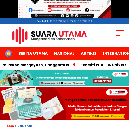
SCROLL TO CONTINUE WITH CONTENT
HOME
BERITA UTAMA
NASIONAL
ARTIKEL
INTERNASIO
m Pekon Margoyoso, Tanggamus
Peneliti PBA FBS Universitas
/
Home
Nasional