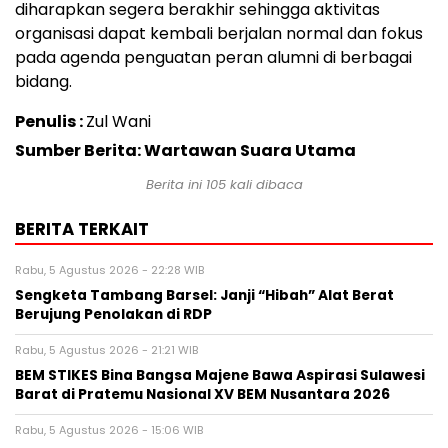
diharapkan segera berakhir sehingga aktivitas
organisasi dapat kembali berjalan normal dan fokus
pada agenda penguatan peran alumni di berbagai
bidang.
Penulis :
Zul Wani
Sumber Berita: Wartawan Suara Utama
Berita ini
105
kali dibaca
BERITA TERKAIT
Rabu, 5 Agustus 2026 - 22:28 WIB
Sengketa Tambang Barsel: Janji “Hibah” Alat Berat
Berujung Penolakan di RDP
Rabu, 5 Agustus 2026 - 21:21 WIB
BEM STIKES Bina Bangsa Majene Bawa Aspirasi Sulawesi
Barat di Pratemu Nasional XV BEM Nusantara 2026
Rabu, 5 Agustus 2026 - 15:06 WIB