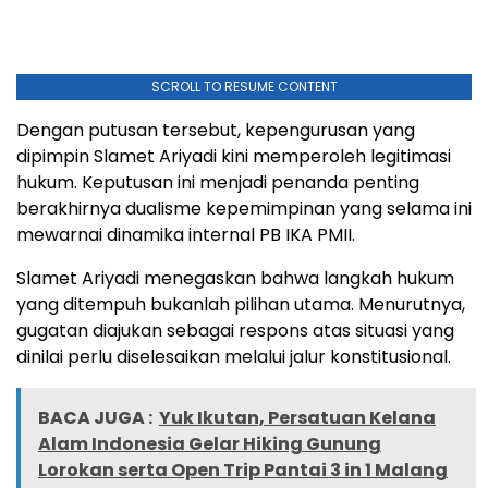
SCROLL TO RESUME CONTENT
Dengan putusan tersebut, kepengurusan yang
dipimpin Slamet Ariyadi kini memperoleh legitimasi
hukum. Keputusan ini menjadi penanda penting
berakhirnya dualisme kepemimpinan yang selama ini
mewarnai dinamika internal PB IKA PMII.
Slamet Ariyadi menegaskan bahwa langkah hukum
yang ditempuh bukanlah pilihan utama. Menurutnya,
gugatan diajukan sebagai respons atas situasi yang
dinilai perlu diselesaikan melalui jalur konstitusional.
BACA JUGA :
Yuk Ikutan, Persatuan Kelana
Alam Indonesia Gelar Hiking Gunung
Lorokan serta Open Trip Pantai 3 in 1 Malang