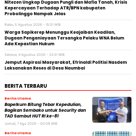
Nitezen Ungkap Dugaan Pungli dan Mafia Tanah, Krisis
Kepercayaan Terhadap ATR/BPN kabupaten
Probolinggo Nampak Jelas
Rabu, 5 Agustus 2026 - 15:01 WIB
Warga Sapikerep Menunggu Keajaiban Keadilan,
Dugaan Penganiayaan Tersangka Pelaku WNA Belum
Ada Kepastian Hukum
Selasa, 4 Agustus 2026 - 23:31 WIB
Jemput Aspirasi Masyarakat, Efrinaldi Politisi Nasdem
Laksanakan Reses di Desa Naumbai
BERITA TERBARU
Berita Utama
Bapelkum Bitung Tebar Kepedulian,
Bagikan Sembako untuk Security dan
TAD Sambut HUT RI ke-81
Jumat, 7 Agu 2026 - 00:08 WIB
Berita Utama