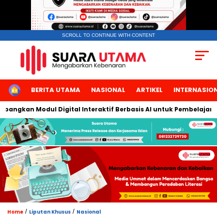
SCROLL TO CONTINUE WITH CONTENT
HOME
BERITA UTAMA
NASIONAL
ARTIKEL
INTERNASIO
ngkan Modul Digital Interaktif Berbasis AI untuk Pembelajaran B
/
/
Home
Liputan Khusus
Nasional